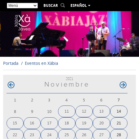
BUSCAR
ESPAÑOL
VALENCIÀ
ENGLISH
FRANÇAIS
DEUTSCH
РУССКИЙ
Portada
Eventos en Xàbia
2021
Noviembre
1
2
3
4
5
6
7
11
12
13
14
8
9
10
15
16
17
18
19
20
21
22
23
24
25
26
27
28