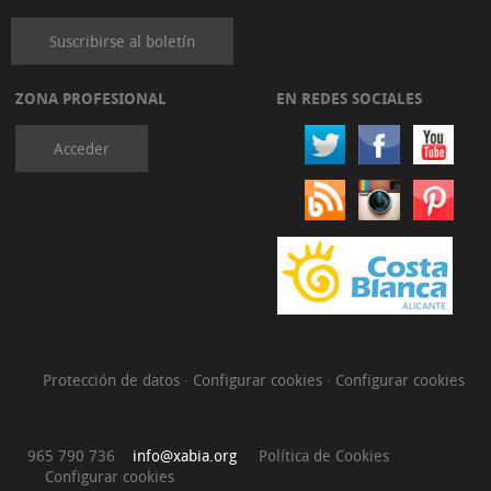
Suscribirse al boletín
ZONA PROFESIONAL
EN REDES SOCIALES
Acceder
Protección de datos
·
Configurar cookies
·
Configurar cookies
965 790 736
info@xabia.org
Política de Cookies
Configurar cookies