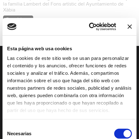
la familia Lambert del Fons artístic del Ayuntamiento de
Xàbia
Exposiciones
Esta página web usa cookies
Las cookies de este sitio web se usan para personalizar
DESCUBRE XÀBIA
QUÉ HACER
el contenido y los anuncios, ofrecer funciones de redes
sociales y analizar el tráfico. Además, compartimos
Mirador Virtual
Eventos todo el año
información sobre el uso que haga del sitio web con
nuestros partners de redes sociales, publicidad y análisis
Cultura y Patrimonio
Camino del Alba
web, quienes pueden combinarla con otra información
Paseo por Xàbia
Actividades
que les haya proporcionado o que hayan recopilado a
Histórica
deportivas
partir del uso que haya hecho de sus servicios.
El Port de Xàbia,
Ruta del Arte
Duanes de la Mar
Con niños
Selección
Playa del Arenal
Necesarias
de
De compras