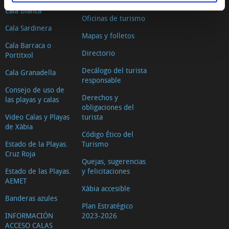
Dónde dormir
Cala Blanca
Oficinas de turismo
Cala Sardinera
Mapas y folletos
Cala Barraca o
Directorio
Portitxol
Decálogo del turista
Cala Granadella
responsable
Consejo de uso de
Derechos y
las playas y calas
obligaciones del
Video Calas y Playas
turista
de Xàbia
Código Ético del
Estado de la Playas.
Turismo
Cruz Roja
Quejas, sugerencias
Estado de las Playas.
y felicitaciones
AEMET
Xàbia accesible
Banderas azules
Plan Estratégico
INFORMACIÓN
2023-2026
ACCESO CALAS