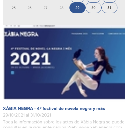
29
30
31
25
26
27
28
XÀBIA NEGRA - 4º festival de novela negra y más
29/10/2021 al 31/10/2021
Toda la información sobre los actos de Xàbia Negra se puede
consultar en la siguiente página Web: www.xabianegra.com