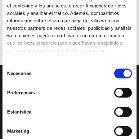
Acompáñenos en este viaje con Recoleto Creative. Baile y
el contenido y los anuncios, ofrecer funciones de redes
diviértase en nuestro espacio creativo en el que también
sociales y analizar el tráfico. Además, compartimos
mostramos artistas contemporáneos del 2021.Para reservar
información sobre el uso que haga del sitio web con
plaza, regístrese en: https://es.recoleto.com/event-
nuestros partners de redes sociales, publicidad y análisis
details/cubalinda-cabaret
web, quienes pueden combinarla con otra información
Música
Precio 45€
que les haya proporcionado o que hayan recopilado a
partir del uso que haya hecho de sus servicios.
Selección
Necesarias
de
DESCUBRE XÀBIA
QUÉ HACER
consentimiento
Preferencias
Mirador Virtual
Eventos todo el año
Cultura y Patrimonio
Camino del Alba
Estadística
Paseo por Xàbia
Actividades
Histórica
deportivas
Marketing
El Port de Xàbia,
Ruta del Arte