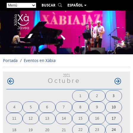
BUSCAR
ESPAÑOL
VALENCIÀ
ENGLISH
FRANÇAIS
DEUTSCH
РУССКИЙ
Portada
Eventos en Xàbia
2021
Octubre
1
2
3
4
5
6
7
8
9
10
11
12
13
14
15
16
17
22
23
24
18
19
20
21