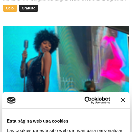
Ocio
Gratuito
Cubalinda Cabaret
29/10/2021
Esta página web usa cookies
Un tributo moderno a la música cubana y latina. Un viaje
Las cookies de este sitio web se usan para personalizar
musical que le llevará a través de diferentes ritmos y estilos.