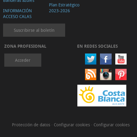
Banderas azules
Plan Estratégico
INFORMACIÓN
2023-2026
ACCESO CALAS
Suscribirse al boletín
ZONA PROFESIONAL
EN REDES SOCIALES
Acceder
Protección de datos
·
Configurar cookies
·
Configurar cookies