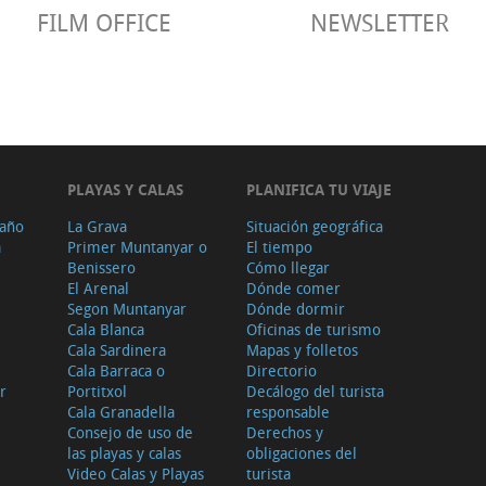
FILM OFFICE
NEWSLETTER
PLAYAS Y CALAS
PLANIFICA TU VIAJE
 año
La Grava
Situación geográfica
a
Primer Muntanyar o
El tiempo
Benissero
Cómo llegar
El Arenal
Dónde comer
Segon Muntanyar
Dónde dormir
Cala Blanca
Oficinas de turismo
Cala Sardinera
Mapas y folletos
Cala Barraca o
Directorio
r
Portitxol
Decálogo del turista
Cala Granadella
responsable
Consejo de uso de
Derechos y
las playas y calas
obligaciones del
Video Calas y Playas
turista