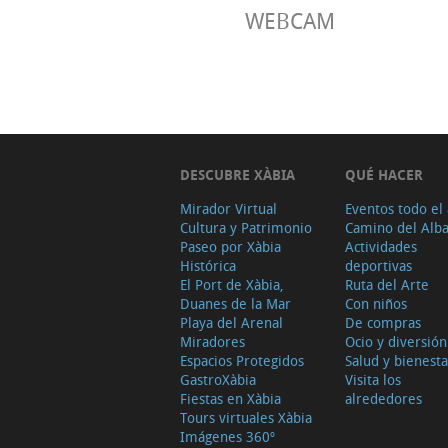
WEBCAM
DESCUBRE XÀBIA
QUÉ HACER
Mirador Virtual
Eventos todo el
Cultura y Patrimonio
Camino del Alb
Paseo por Xàbia
Actividades
Histórica
deportivas
El Port de Xàbia,
Ruta del Arte
Duanes de la Mar
Con niños
Playa del Arenal
De compras
Miradores
Ocio y diversión
Espacios Protegidos
Salud y bienesta
GastroXàbia
Visita los
Fiestas en Xàbia
alrededores
Tours virtuales Xàbia
Imágenes 360º