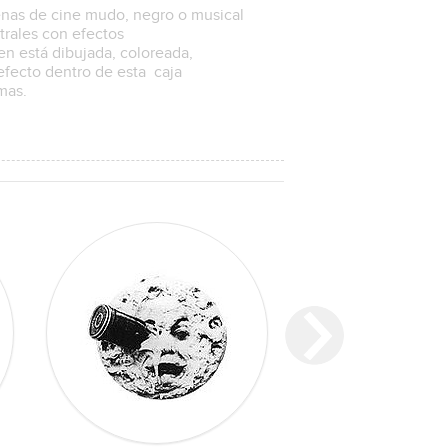
enas de cine mudo, negro o musical
rales con efectos
en está dibujada, coloreada,
efecto dentro de esta caja
amas.