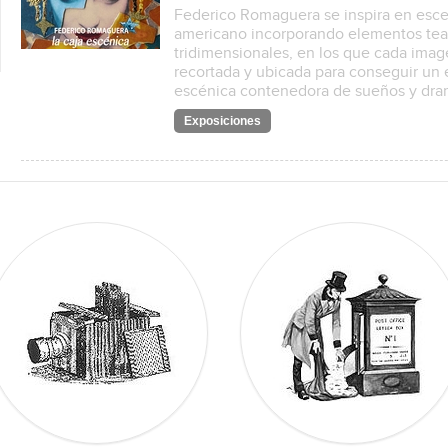
Federico Romaguera se inspira en esc
americano incorporando elementos teat
tridimensionales, en los que cada imag
recortada y ubicada para conseguir un 
escénica contenedora de sueños y dr
Exposiciones