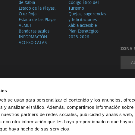
de Xàbia
Código Ético del
Estado de la Playas.
Turismo
Cruz Roja
Quejas, sugerencias
Estado de las Playas.
y felicitaciones
AEMET
Xàbia accesible
Banderas azules
Plan Estratégico
INFORMACIÓN
2023-2026
ACCESO CALAS
ZONA 
A
ies
web se usan para personalizar el contenido y los anuncios, ofrec
s y analizar el tráfico. Además, compartimos información sobre 
 nuestros partners de redes sociales, publicidad y análisis web,
 con otra información que les haya proporcionado o que hayan
o que haya hecho de sus servicios.
Protección de datos
·
Configurar cookies
·
Configurar cookies