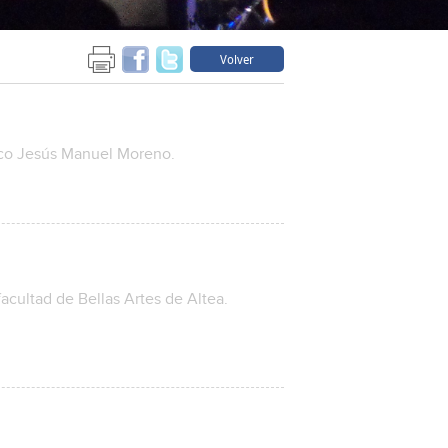
Volver
tico Jesús Manuel Moreno.
acultad de Bellas Artes de Altea.