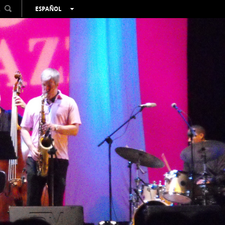
R
ESPAÑOL
VALENCIÀ
ENGLISH
FRANÇAIS
DEUTSCH
РУССКИЙ