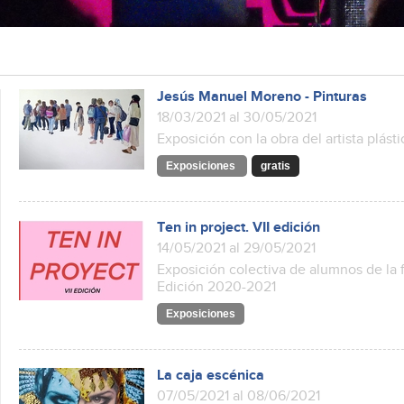
Jesús Manuel Moreno - Pinturas
18/03/2021 al 30/05/2021
Exposición con la obra del artista plás
Exposiciones
gratis
Ten in project. VII edición
14/05/2021 al 29/05/2021
Exposición colectiva de alumnos de la f
Edición 2020-2021
Exposiciones
La caja escénica
07/05/2021 al 08/06/2021