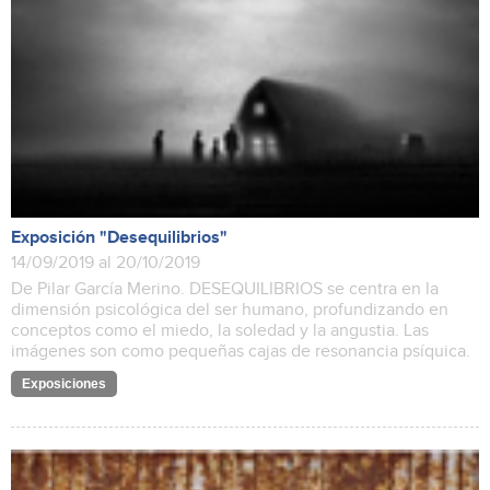
Exposición "Desequilibrios"
14/09/2019 al 20/10/2019
De Pilar García Merino. DESEQUILIBRIOS se centra en la
dimensión psicológica del ser humano, profundizando en
conceptos como el miedo, la soledad y la angustia. Las
imágenes son como pequeñas cajas de resonancia psíquica.
Exposiciones