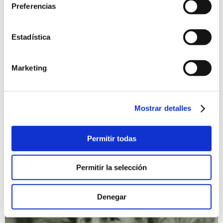
Preferencias
Estadística
Madrid en Plata y Laamb
14/09/2019 al 20/10/2019
Marketing
MADRID EN PLATA (Luis Baylón) El título de este trabajo
resume el sentido de su contenido: quiere ser un homenaje a
los más de treinta años recorriendo las calles de su querido
Madrid, pero con una perspectiva diferente. LAAMB (Mike
Mostrar detalles
Steel) La lucha senegalesa o Laamb (lucha) en el idioma
wolof, es el deporte nacional de ese maravilloso país.
Exposiciones
Permitir todas
Permitir la selección
Denegar