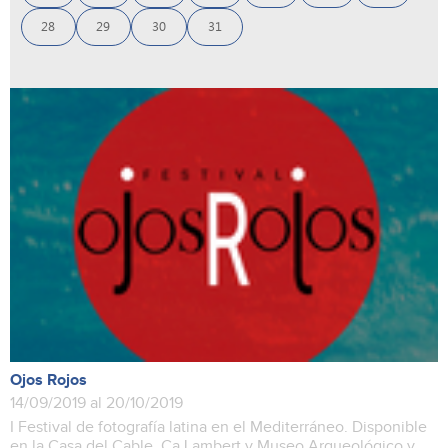
28
29
30
31
Ojos Rojos
14/09/2019 al 20/10/2019
I Festival de fotografía latina en el Mediterráneo. Disponible
en la Casa del Cable, Ca Lambert y Museo Arqueológico y