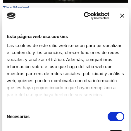
Tina Modotti
14/09/2019 al 20/10/2019
RETROSPECTIVA HISTÓRICA Se presenta parte de la obra
fotográfica de Tina Modotti, muchas veces eclipsada por su
vida de leyenda. Fotografías de sus primeros pasos en el
Esta página web usa cookies
modernismo fotográfico como ayudante de Edward Weston
donde la técnica, la composición y la forma priman en su
Las cookies de este sitio web se usan para personalizar
discurso.
el contenido y los anuncios, ofrecer funciones de redes
Exposiciones
sociales y analizar el tráfico. Además, compartimos
información sobre el uso que haga del sitio web con
nuestros partners de redes sociales, publicidad y análisis
web, quienes pueden combinarla con otra información
que les haya proporcionado o que hayan recopilado a
partir del uso que haya hecho de sus servicios.
Selección
Necesarias
de
consentimiento