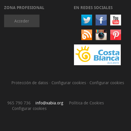
ZONA PROFESIONAL
EN REDES SOCIALES
Acceder
Protección de datos
·
Configurar cookies
·
Configurar cookies
965 790 736
info@xabia.org
Política de Cookies
Configurar cookies