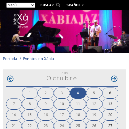
BUSCAR
ESPAÑOL
VALENCIÀ
ENGLISH
FRANÇAIS
DEUTSCH
РУССКИЙ
Portada
Eventos en Xàbia
2019
Octubre
1
2
3
4
5
6
7
8
9
10
11
12
13
14
15
16
17
18
19
20
21
22
23
24
25
26
27