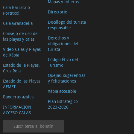
Mapas y folletos
Cala Barraca o
Directorio
Portitxol
Decálogo del turista
Cala Granadella
responsable
Consejo de uso de
Derechos y
las playas y calas
obligaciones del
Video Calas y Playas
turista
de Xàbia
Código Ético del
Estado de la Playas.
Turismo
Cruz Roja
Quejas, sugerencias
Estado de las Playas.
y felicitaciones
AEMET
Xàbia accesible
Banderas azules
Plan Estratégico
INFORMACIÓN
2023-2026
ACCESO CALAS
Suscribirse al boletín