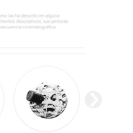
mo las ha descrito en alguna
mentos descriptivos, sus pinturas
secuencia cinematográfica.