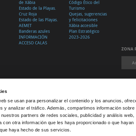
de Xàbia
Código Ético del
Estado de la Playas.
Turismo
Cruz Roja
Quejas, sugerencias
Estado de las Playas.
y felicitaciones
AEMET
Xàbia accesible
Banderas azules
Plan Estratégico
INFORMACIÓN
2023-2026
ACCESO CALAS
ZONA 
A
ies
web se usan para personalizar el contenido y los anuncios, ofrec
s y analizar el tráfico. Además, compartimos información sobre 
 nuestros partners de redes sociales, publicidad y análisis web,
 con otra información que les haya proporcionado o que hayan
o que haya hecho de sus servicios.
Protección de datos
·
Configurar cookies
·
Configurar cookies