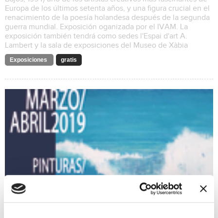
Europa de los últimos setenta años, y una figura crucial en el
renacimiento de la poesía holandesa después de la segunda
guerra mundial. Exposición oganizada por el IVAM. La
exposición también tendrá como sedes l'Espai d'art A.
Lambert y la sala de exposiciones del Museo de Xàbia
Exposiciones
gratis