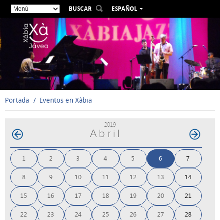
BUSCAR
ESPAÑOL
VALENCIÀ
ENGLISH
FRANÇAIS
DEUTSCH
РУССКИЙ
Portada
Eventos en Xàbia
2019
Abril
1
2
3
4
5
6
7
8
9
10
11
12
13
14
15
16
17
18
19
20
21
22
23
24
25
26
27
28