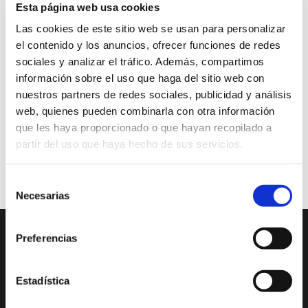
Esta página web usa cookies
El mar - Oscar Bento
Las cookies de este sitio web se usan para personalizar
16/03/2019 al 30/04/2019
el contenido y los anuncios, ofrecer funciones de redes
Oscar Bento realiza una nueva propuesta sobre un mar
sociales y analizar el tráfico. Además, compartimos
Mediterráneo que preside el paisaje donde reside, en Jávea,
desde la que se divisa Formentera, la isla que visita siempre
información sobre el uso que haga del sitio web con
que puede. La infinidad de luces y sensaciones que se
nuestros partners de redes sociales, publicidad y análisis
suman en la mirada a cada momento, hace que el mar sea
web, quienes pueden combinarla con otra información
una fuente inagotable de inspiración y un reto en cada
que les haya proporcionado o que hayan recopilado a
tentativa de atraparlo en un lienzo.
partir del uso que haya hecho de sus servicios.
Exposiciones
Selección
Necesarias
de
consentimiento
Preferencias
DESCUBRE XÀBIA
QUÉ HACER
Mirador Virtual
Eventos todo el año
Estadística
Cultura y Patrimonio
Camino del Alba