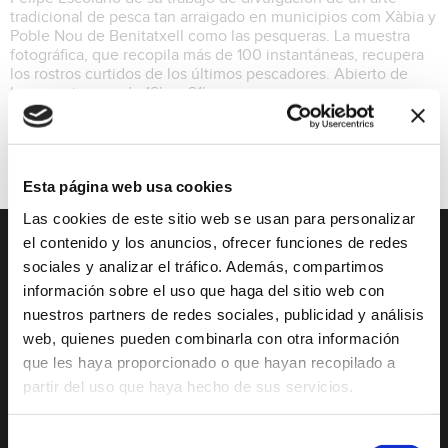
tradicional de pesca tan arraigado en municipios com Xàbia y
Poble Nou de Benitatxell como las pesqueras. La muestra
fotográfica, que recopila más de 100 instantáneas, recupera
los rostros curtidos de los últimos pescadores. Abierto de
lunes a viernes, de 18h. a 21h.
Exposiciones
Esta página web usa cookies
Las cookies de este sitio web se usan para personalizar
el contenido y los anuncios, ofrecer funciones de redes
DESCUBRE XÀBIA
QUÉ HACER
sociales y analizar el tráfico. Además, compartimos
información sobre el uso que haga del sitio web con
Mirador Virtual
Eventos todo el año
nuestros partners de redes sociales, publicidad y análisis
web, quienes pueden combinarla con otra información
Cultura y Patrimonio
Camino del Alba
que les haya proporcionado o que hayan recopilado a
Paseo por Xàbia
Actividades
partir del uso que haya hecho de sus servicios.
Histórica
deportivas
El Port de Xàbia,
Ruta del Arte
Selección