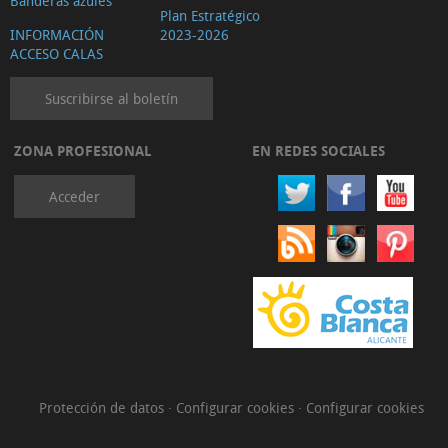
Banderas azules
Plan Estratégico
INFORMACIÓN
2023-2026
ACCESO CALAS
Suscribirse al boletín
ZONA PROFESIONAL
EN REDES SOCIALES
Acceder
Protección de datos
·
Configurar cookies
·
Configurar cookies