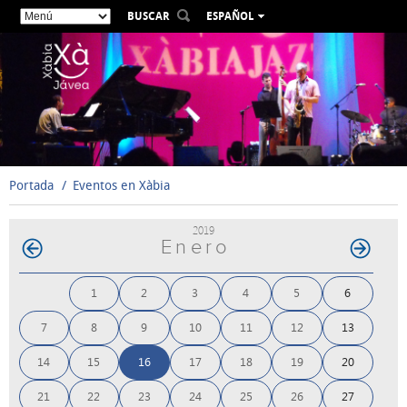
BUSCAR
ESPAÑOL
VALENCIÀ
ENGLISH
FRANÇAIS
DEUTSCH
РУССКИЙ
Portada
Eventos en Xàbia
2019
Enero
1
2
3
4
5
6
7
8
9
10
11
12
13
14
15
16
17
18
19
20
21
22
23
24
25
26
27