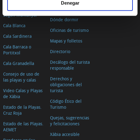
Denegar
El Arenal
Dónde comer
Segon Muntanyar
Dónde dormir
Cala Blanca
Oficinas de turismo
Cala Sardinera
Mapas y folletos
Cala Barraca o
Directorio
Portitxol
Decálogo del turista
Cala Granadella
responsable
Consejo de uso de
Derechos y
las playas y calas
obligaciones del
Video Calas y Playas
turista
de Xàbia
Código Ético del
Estado de la Playas.
Turismo
Cruz Roja
Quejas, sugerencias
Estado de las Playas.
y felicitaciones
AEMET
Xàbia accesible