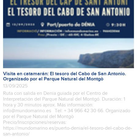
Visita en catamarán: El tesoro del Cabo de San Antonio.
Organizado por el Parque Natural del Montgò
13/09/2025
Ruta con salida en Denia guiada por el Centro de
Interpretación del Parque Natural del Montgó. Duración: 1
hora y 30 minutos aprox. Más información:
info@mundomarino.es Tel: + 34 966 42 30 66. Organizado
por el Parque Natural del Montgò
Precio/Inscripciones/reservas:
https://mundomarino.es/puerto-denia/el-tesoro-del-cabo-de-
san-antonio/