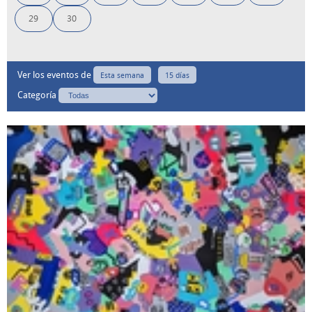
29
30
Ver los eventos de
Esta semana
15 días
Categoría