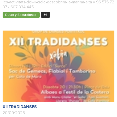
les-activitats-del-ii-cicle-descobrim-la-marina-alta y 96 575 72
37 / 607 334 445.
Rutas y Excursiones
5€
XII TRADIDANSES
20/09/2025