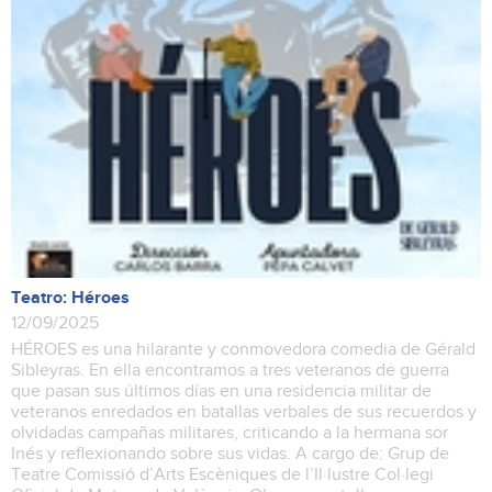
Teatro: Héroes
12/09/2025
HÉROES es una hilarante y conmovedora comedia de Gérald
Sibleyras. En ella encontramos a tres veteranos de guerra
que pasan sus últimos días en una residencia militar de
veteranos enredados en batallas verbales de sus recuerdos y
olvidadas campañas militares, criticando a la hermana sor
Inés y reflexionando sobre sus vidas. A cargo de: Grup de
Teatre Comissió d’Arts Escèniques de l’Il·lustre Col·legi