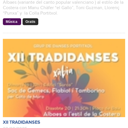
Albaes (variante del canto popular valenciano ) al estilo de la
Costera con Manu Chàfer “el Gallo”, Toni Guzman, Llorenç
“Punxa” y la Colla Portitxol.
Música
Gratis
XII TRADIDANSES