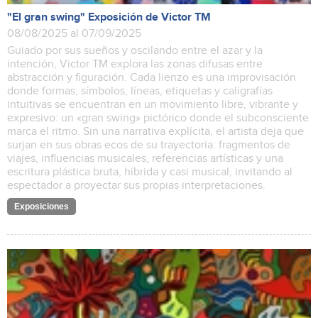
"El gran swing" Exposición de Victor TM
08/08/2025 al 07/09/2025
Guiado por sus sueños y oscilando entre el azar y la
intención, Victor TM explora las zonas difusas entre
abstracción y figuración. Cada lienzo es una improvisación
donde formas, símbolos, líneas, etiquetas y caligrafías
intuitivas se encuentran en un movimiento libre, vibrante y
expresivo: un «gran swing» pictórico donde el subconsciente
marca el ritmo. Sin una narrativa explícita, el artista deja que
surjan en sus obras ecos de su trayectoria: fragmentos de
viajes, influencias musicales, referencias artísticas y una
escritura plástica bruta, híbrida y casi musical, invitando al
espectador a proyectar sus propias interpretaciones.
Exposiciones