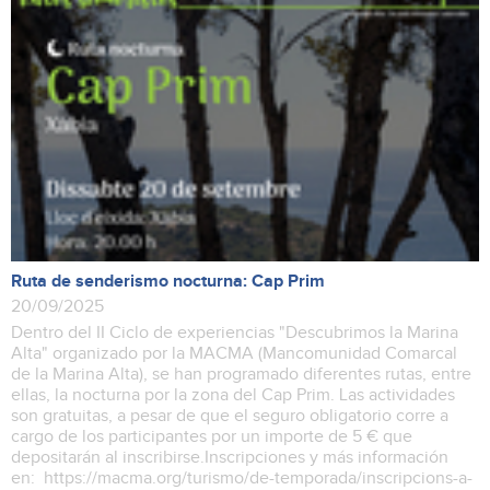
Ruta de senderismo nocturna: Cap Prim
20/09/2025
Dentro del II Ciclo de experiencias "Descubrimos la Marina
Alta" organizado por la MACMA (Mancomunidad Comarcal
de la Marina Alta), se han programado diferentes rutas, entre
ellas, la nocturna por la zona del Cap Prim. Las actividades
son gratuitas, a pesar de que el seguro obligatorio corre a
cargo de los participantes por un importe de 5 € que
depositarán al inscribirse.Inscripciones y más información
en: https://macma.org/turismo/de-temporada/inscripcions-a-