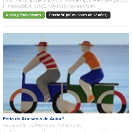
https://docs.google.com/forms/d/e/1FAIpQLSeR2ME4g8OyO
k_fmbAqGOX_v9tpE-NUyoYHyNw/viewform
Rutas y Excursiones
Precio 5€ (0€ menores de 12 años)
Feria de Artesanía de Autor®
13/09/2025, 20/09/2025, 27/09/2025