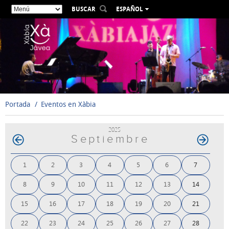
BUSCAR
ESPAÑOL
VALENCIÀ
ENGLISH
FRANÇAIS
DEUTSCH
РУССКИЙ
Portada
Eventos en Xàbia
2025
Septiembre
1
2
3
4
5
6
7
8
9
10
11
12
13
14
15
16
17
18
19
20
21
22
23
24
25
26
27
28