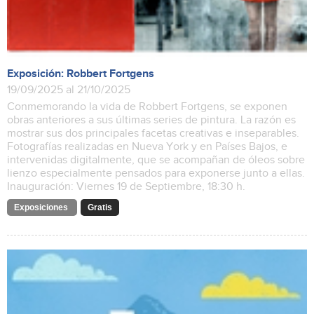
Exposición: Robbert Fortgens
19/09/2025 al 21/10/2025
Conmemorando la vida de Robbert Fortgens, se exponen
obras anteriores a sus últimas series de pintura. La razón es
mostrar sus dos principales facetas creativas e inseparables.
Fotografías realizadas en Nueva York y en Países Bajos, e
intervenidas digitalmente, que se acompañan de óleos sobre
lienzo especialmente pensados para exponerse junto a ellas.
Inauguración: Viernes 19 de Septiembre, 18:30 h.
Exposiciones
Gratis