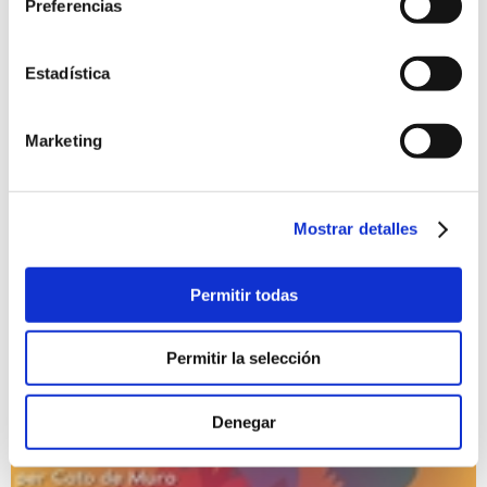
Preferencias
Tradidanses
16/09/2025 al 21/09/2025
Estadística
Talleres de diferentes disciplinas artísticas, baile, percusión,
... Matí. Portal del Clot. Sarau con Rondalla Portitxol, cena
popular y concierto de música tradicional valenciana.
Marketing
Otros
Precio Gratuito
Mostrar detalles
Permitir todas
Permitir la selección
Denegar