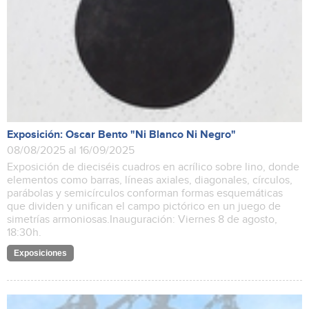
Exposición: Oscar Bento "Ni Blanco Ni Negro"
08/08/2025 al 16/09/2025
Exposición de dieciséis cuadros en acrílico sobre lino, donde
elementos como barras, líneas axiales, diagonales, círculos,
parábolas y semicírculos conforman formas esquemáticas
que dividen y unifican el campo pictórico en un juego de
simetrías armoniosas.Inauguración: Viernes 8 de agosto,
18:30h.
Exposiciones