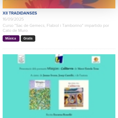
XII TRADIDANSES
16/09/2025
Curso "Sac de Gemecs, Flabiol i Tamborino" impartido por
Cato de Muro.
Música
Gratis