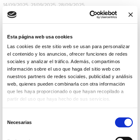
14/09/2025, 21/09/2025, 28/09/2025
Todo lo que se vende en esta pequeña feria está hecho a
mano con destreza, paciencia y cariño. Acuarelas, cuero
combinado con macramé, cerámica, joyería, figuras de cartón
piedra, mandalas y jabones, entre otras cosas.
Esta página web usa cookies
Artesanía
Gratis
Las cookies de este sitio web se usan para personalizar
el contenido y los anuncios, ofrecer funciones de redes
sociales y analizar el tráfico. Además, compartimos
información sobre el uso que haga del sitio web con
nuestros partners de redes sociales, publicidad y análisis
web, quienes pueden combinarla con otra información
que les haya proporcionado o que hayan recopilado a
partir del uso que haya hecho de sus servicios.
Selección
Necesarias
de
consentimiento