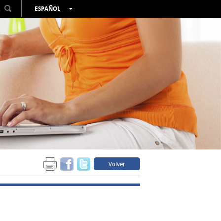
R
ESPAÑOL
VALENCIÀ
ENGLISH
FRANÇAIS
DEUTSCH
РУССКИЙ
Volver