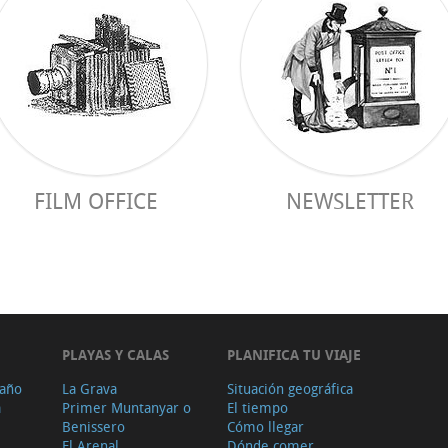
FILM OFFICE
NEWSLETTER
PLAYAS Y CALAS
PLANIFICA TU VIAJE
 año
La Grava
Situación geográfica
a
Primer Muntanyar o
El tiempo
Benissero
Cómo llegar
El Arenal
Dónde comer