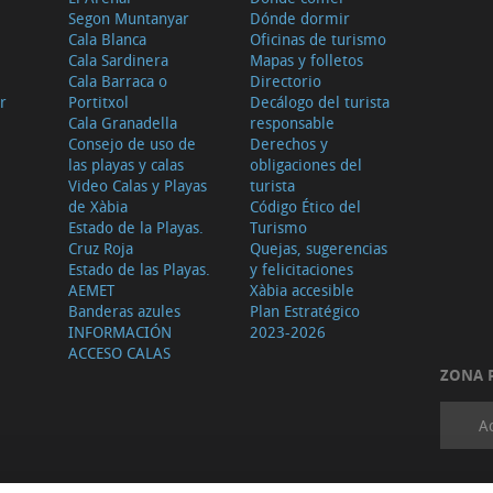
Segon Muntanyar
Dónde dormir
Cala Blanca
Oficinas de turismo
Cala Sardinera
Mapas y folletos
Cala Barraca o
Directorio
r
Portitxol
Decálogo del turista
Cala Granadella
responsable
Consejo de uso de
Derechos y
las playas y calas
obligaciones del
Video Calas y Playas
turista
de Xàbia
Código Ético del
Estado de la Playas.
Turismo
Cruz Roja
Quejas, sugerencias
Estado de las Playas.
y felicitaciones
AEMET
Xàbia accesible
Banderas azules
Plan Estratégico
INFORMACIÓN
2023-2026
ACCESO CALAS
ZONA 
A