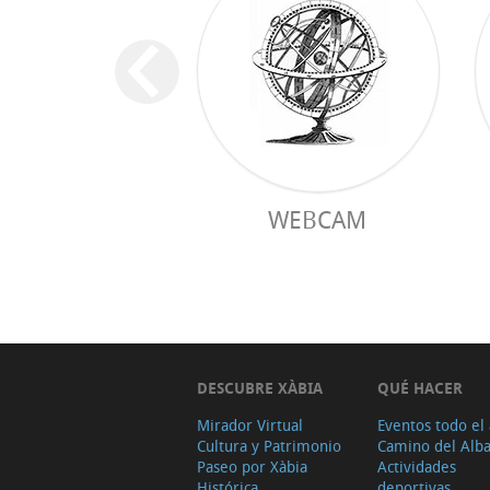
WEBCAM
DESCUBRE XÀBIA
QUÉ HACER
Mirador Virtual
Eventos todo el
Cultura y Patrimonio
Camino del Alb
Paseo por Xàbia
Actividades
Histórica
deportivas