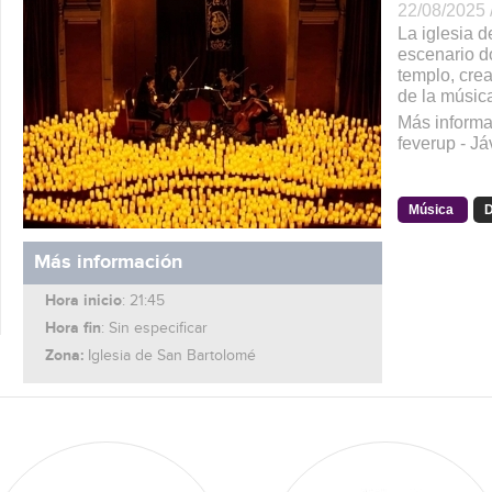
22/08/2025 
La iglesia 
escenario d
templo, cre
de la música
Más informa
feverup - J
Música
D
Más información
Hora inicio
: 21:45
Hora fin
: Sin especificar
Zona:
Iglesia de San Bartolomé