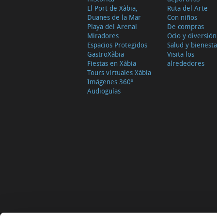
El Port de Xàbia,
Ruta del Arte
Duanes de la Mar
Con niños
Playa del Arenal
De compras
Miradores
Ocio y diversión
Espacios Protegidos
Salud y bienesta
GastroXàbia
Visita los
Fiestas en Xàbia
alrededores
Tours virtuales Xàbia
Imágenes 360º
Audioguías