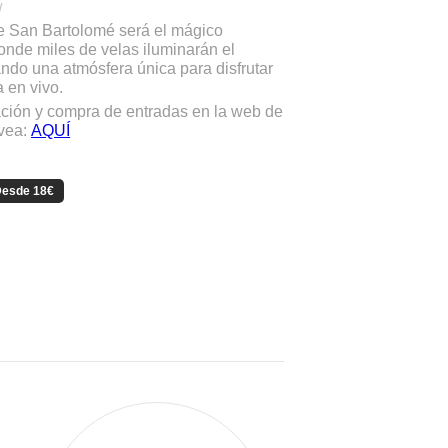
/
de San Bartolomé será el mágico
onde miles de velas iluminarán el
ando una atmósfera única para disfrutar
 en vivo.
ción y compra de entradas en la web de
ávea:
AQUÍ
esde 18€