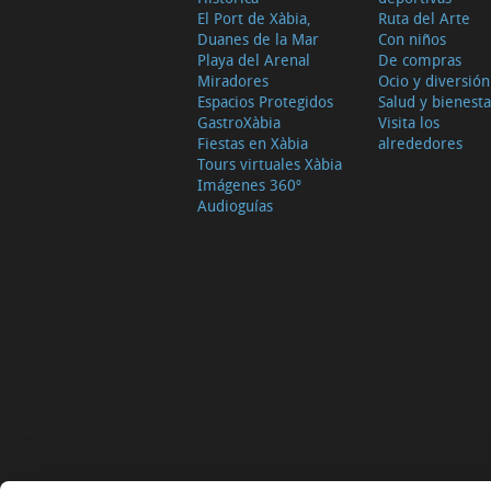
El Port de Xàbia,
Ruta del Arte
Duanes de la Mar
Con niños
Playa del Arenal
De compras
Miradores
Ocio y diversión
Espacios Protegidos
Salud y bienesta
GastroXàbia
Visita los
Fiestas en Xàbia
alrededores
Tours virtuales Xàbia
Imágenes 360º
Audioguías