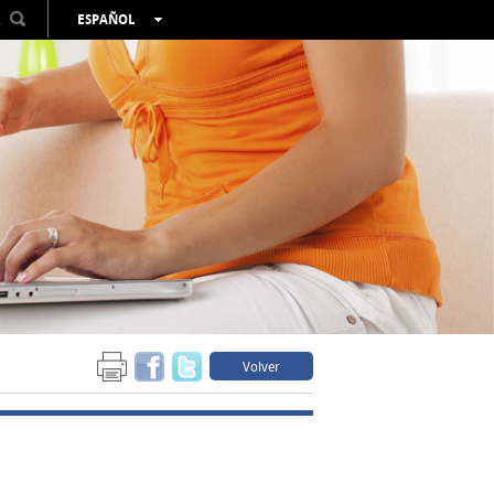
R
ESPAÑOL
VALENCIÀ
ENGLISH
FRANÇAIS
DEUTSCH
РУССКИЙ
Volver