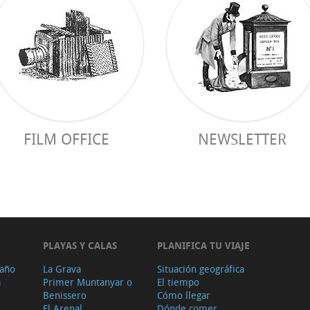
FILM OFFICE
NEWSLETTER
PLAYAS Y CALAS
PLANIFICA TU VIAJE
 año
La Grava
Situación geográfica
a
Primer Muntanyar o
El tiempo
Benissero
Cómo llegar
El Arenal
Dónde comer