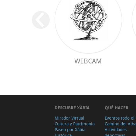
WEBCAM
DESCUBRE XÀBIA
QUÉ HACER
Mirador Virtual
Eventos todo el
Cultura y Patrimonio
Camino del Alb
Paseo por Xàbia
Actividades
Histórica
deportivas