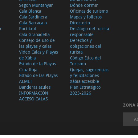
Segon Muntanyar
Dónde dormir
Cala Blanca
Oficinas de turismo
Cala Sardinera
Mapas y folletos
Cala Barraca o
Directorio
r
Portitxol
Decálogo del turista
Cala Granadella
responsable
Consejo de uso de
Derechos y
las playas y calas
obligaciones del
Video Calas y Playas
turista
de Xàbia
Código Ético del
Estado de la Playas.
Turismo
Cruz Roja
Quejas, sugerencias
Estado de las Playas.
y felicitaciones
AEMET
Xàbia accesible
Banderas azules
Plan Estratégico
INFORMACIÓN
2023-2026
ACCESO CALAS
ZONA 
A