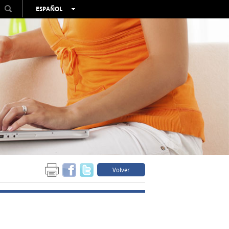
R
ESPAÑOL
VALENCIÀ
ENGLISH
FRANÇAIS
DEUTSCH
РУССКИЙ
Volver