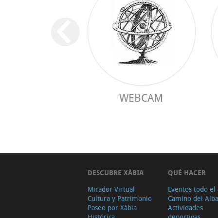
WEBCAM
DESCUBRE XÀBIA
QUÉ HACER
Mirador Virtual
Eventos todo el
Cultura y Patrimonio
Camino del Alb
Paseo por Xàbia
Actividades
Histórica
deportivas