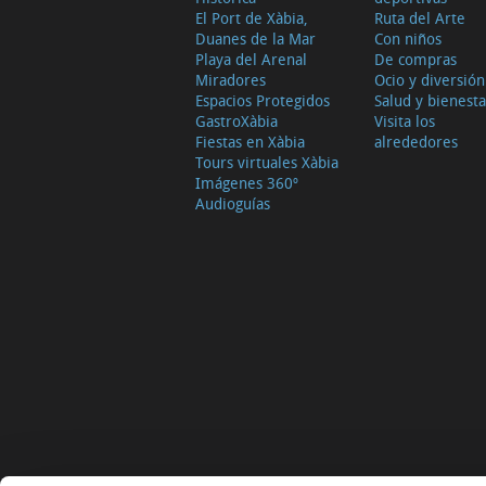
El Port de Xàbia,
Ruta del Arte
Duanes de la Mar
Con niños
Playa del Arenal
De compras
Miradores
Ocio y diversión
Espacios Protegidos
Salud y bienesta
GastroXàbia
Visita los
Fiestas en Xàbia
alrededores
Tours virtuales Xàbia
Imágenes 360º
Audioguías