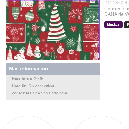
21/12/2024 
Concierto b
DANA de Va
Música
P
Más información
Hora inicio
: 20:15
Hora fin
: Sin especificar
Zona:
Iglesia de San Bartolomé