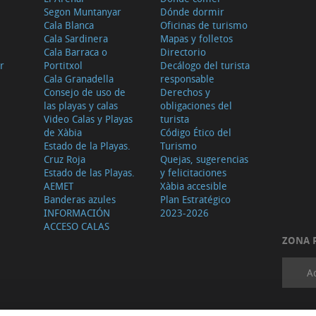
Segon Muntanyar
Dónde dormir
Cala Blanca
Oficinas de turismo
Cala Sardinera
Mapas y folletos
Cala Barraca o
Directorio
r
Portitxol
Decálogo del turista
Cala Granadella
responsable
Consejo de uso de
Derechos y
las playas y calas
obligaciones del
Video Calas y Playas
turista
de Xàbia
Código Ético del
Estado de la Playas.
Turismo
Cruz Roja
Quejas, sugerencias
Estado de las Playas.
y felicitaciones
AEMET
Xàbia accesible
Banderas azules
Plan Estratégico
INFORMACIÓN
2023-2026
ACCESO CALAS
ZONA 
A