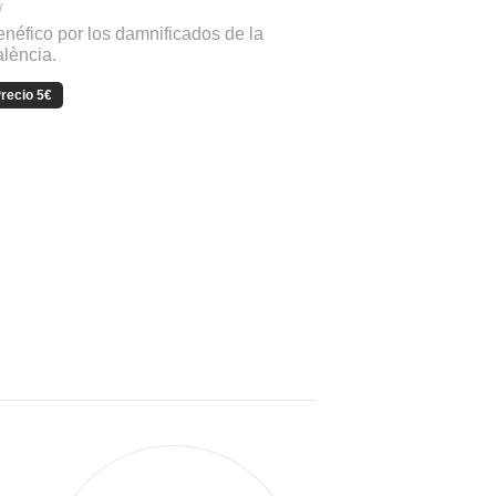
/
enéfico por los damnificados de la
lència.
recio 5€