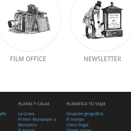
FILM OFFICE
NEWSLETTER
PLAYAS Y CALAS
PLANIFICA TU VIAJE
 año
La Grava
Situación geográfica
a
Primer Muntanyar o
El tiempo
Benissero
Cómo llegar
El Arenal
Dónde comer