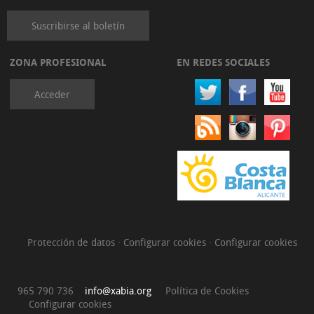
Suscribirse al boletín
ZONA PROFESIONAL
EN REDES SOCIALES
Acceder
Protección de datos
·
Configurar cookies
·
Configurar cookies
965 790 736
info@xabia.org
Política de Cookies
Configurar cookies