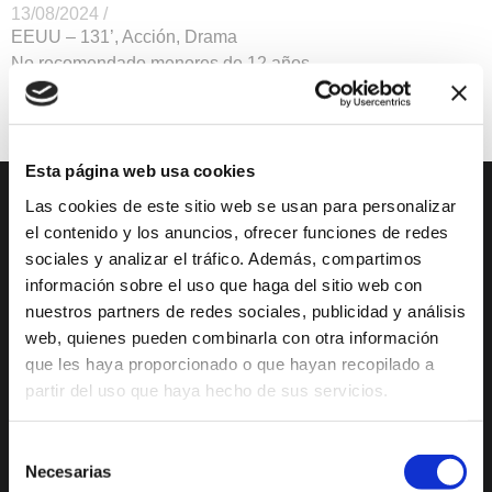
13/08/2024 /
EEUU – 131’, Acción, Drama
No recomendado menores de 12 años
Cines
gratis
Esta página web usa cookies
Las cookies de este sitio web se usan para personalizar
DESCUBRE XÀBIA
QUÉ HACER
el contenido y los anuncios, ofrecer funciones de redes
sociales y analizar el tráfico. Además, compartimos
Mirador Virtual
Eventos todo el año
información sobre el uso que haga del sitio web con
nuestros partners de redes sociales, publicidad y análisis
Cultura y Patrimonio
Camino del Alba
web, quienes pueden combinarla con otra información
Paseo por Xàbia
Actividades
que les haya proporcionado o que hayan recopilado a
Histórica
deportivas
partir del uso que haya hecho de sus servicios.
El Port de Xàbia,
Ruta del Arte
Duanes de la Mar
Con niños
Selección
Playa del Arenal
Necesarias
de
De compras