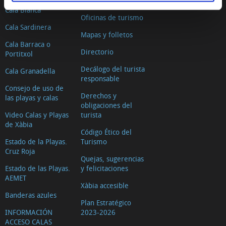
Dónde dormir
Cala Blanca
Oficinas de turismo
Cala Sardinera
Mapas y folletos
Cala Barraca o
Directorio
Portitxol
Decálogo del turista
Cala Granadella
responsable
Consejo de uso de
Derechos y
las playas y calas
obligaciones del
Video Calas y Playas
turista
de Xàbia
Código Ético del
Estado de la Playas.
Turismo
Cruz Roja
Quejas, sugerencias
Estado de las Playas.
y felicitaciones
AEMET
Xàbia accesible
Banderas azules
Plan Estratégico
INFORMACIÓN
2023-2026
ACCESO CALAS