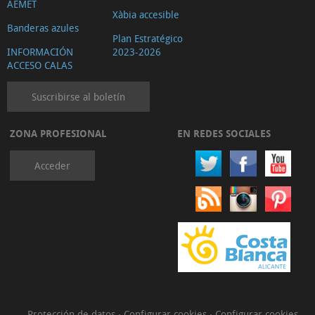
AEMET
Xàbia accesible
Banderas azules
Plan Estratégico
INFORMACIÓN
2023-2026
ACCESO CALAS
Suscribirse al boletín
ZONA PROFESIONAL
EN REDES SOCIALES
Acceder
Protección de datos
·
Configurar cookies
·
Configurar cookies