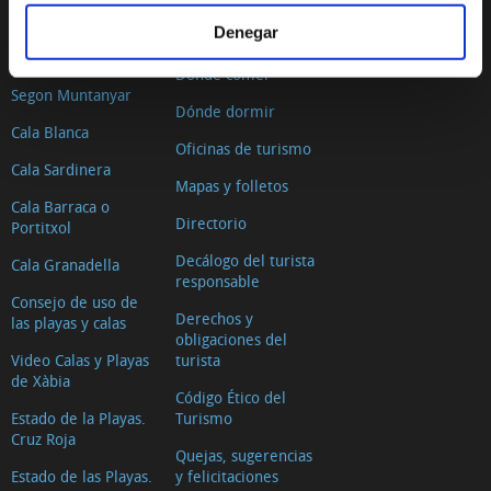
Benissero
Denegar
Cómo llegar
El Arenal
Dónde comer
Segon Muntanyar
Dónde dormir
Cala Blanca
Oficinas de turismo
Cala Sardinera
Mapas y folletos
Cala Barraca o
Directorio
Portitxol
Decálogo del turista
Cala Granadella
responsable
Consejo de uso de
Derechos y
las playas y calas
obligaciones del
Video Calas y Playas
turista
de Xàbia
Código Ético del
Estado de la Playas.
Turismo
Cruz Roja
Quejas, sugerencias
Estado de las Playas.
y felicitaciones