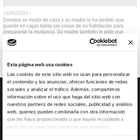
18/05/2024 /
Dorotea se muda de casa y su madre le ha pedido que
guarde en cajas todas las cosas de su habitación para
prepararse la mudanza. Su madre también le pide que
separe esos libros que nunca ha leído para deshacerse de
ellos. Pero lo que Dorotea no sabe es que esos libros no se
lo van a poner facil cuando intente ponerlos en una caja.
Teatro
Precio 3€
Esta página web usa cookies
Las cookies de este sitio web se usan para personalizar
el contenido y los anuncios, ofrecer funciones de redes
sociales y analizar el tráfico. Además, compartimos
DESCUBRE XÀBIA
QUÉ HACER
información sobre el uso que haga del sitio web con
nuestros partners de redes sociales, publicidad y análisis
Mirador Virtual
Eventos todo el año
web, quienes pueden combinarla con otra información
que les haya proporcionado o que hayan recopilado a
Cultura y Patrimonio
Camino del Alba
partir del uso que haya hecho de sus servicios.
Paseo por Xàbia
Actividades
Histórica
deportivas