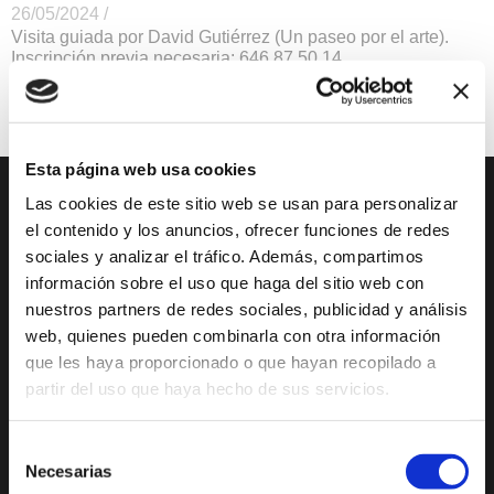
26/05/2024 /
Visita guiada por David Gutiérrez (Un paseo por el arte).
Inscripción previa necesaria: 646 87 50 14.
Rutas y Excursiones
Adultos: 15€, niñ@s: 8€
Esta página web usa cookies
Las cookies de este sitio web se usan para personalizar
DESCUBRE XÀBIA
QUÉ HACER
el contenido y los anuncios, ofrecer funciones de redes
sociales y analizar el tráfico. Además, compartimos
Mirador Virtual
Eventos todo el año
información sobre el uso que haga del sitio web con
Cultura y Patrimonio
Camino del Alba
nuestros partners de redes sociales, publicidad y análisis
web, quienes pueden combinarla con otra información
Paseo por Xàbia
Actividades
que les haya proporcionado o que hayan recopilado a
Histórica
deportivas
partir del uso que haya hecho de sus servicios.
El Port de Xàbia,
Ruta del Arte
Duanes de la Mar
Con niños
Selección
Playa del Arenal
Necesarias
de
De compras