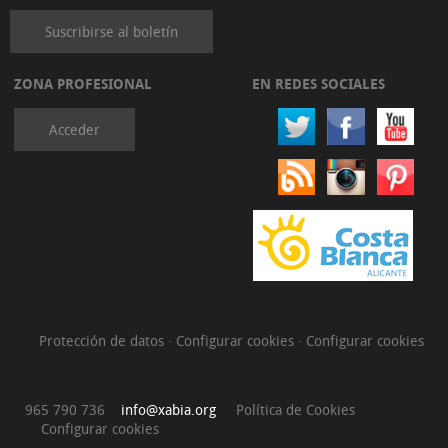
Suscribirse al boletín
ZONA PROFESIONAL
EN REDES SOCIALES
Acceder
Protección de datos
·
Configurar cookies
·
Configurar cookies
965 790 736
info@xabia.org
Política de Cookies
Configurar cookies