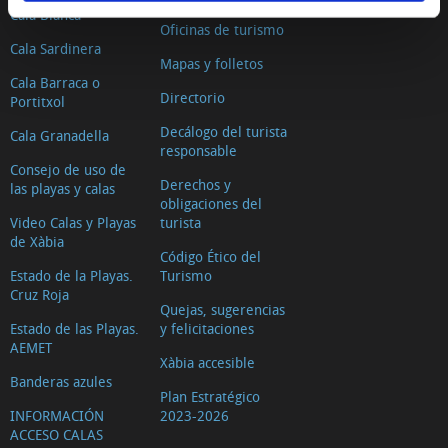
Cala Blanca
Oficinas de turismo
Cala Sardinera
Mapas y folletos
Cala Barraca o
Directorio
Portitxol
Decálogo del turista
Cala Granadella
responsable
Consejo de uso de
Derechos y
las playas y calas
obligaciones del
Video Calas y Playas
turista
de Xàbia
Código Ético del
Estado de la Playas.
Turismo
Cruz Roja
Quejas, sugerencias
Estado de las Playas.
y felicitaciones
AEMET
Xàbia accesible
Banderas azules
Plan Estratégico
INFORMACIÓN
2023-2026
ACCESO CALAS