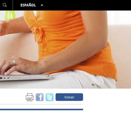
R
ESPAÑOL
VALENCIÀ
ENGLISH
FRANÇAIS
DEUTSCH
РУССКИЙ
Volver