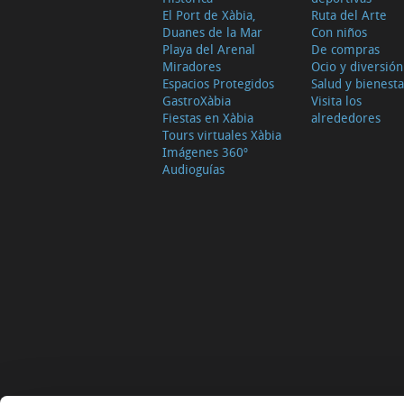
El Port de Xàbia,
Ruta del Arte
Duanes de la Mar
Con niños
Playa del Arenal
De compras
Miradores
Ocio y diversión
Espacios Protegidos
Salud y bienesta
GastroXàbia
Visita los
Fiestas en Xàbia
alrededores
Tours virtuales Xàbia
Imágenes 360º
Audioguías