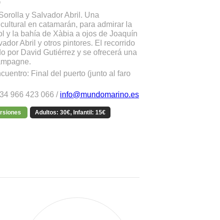
/
Sorolla y Salvador Abril. Una
cultural en catamarán, para admirar la
ol y la bahía de Xàbia a ojos de Joaquín
vador Abril y otros pintores. El recorrido
o por David Gutiérrez y se ofrecerá una
ampagne.
uentro: Final del puerto (junto al faro
34 966 423 066 /
info@mundomarino.es
ursiones
Adultos: 30€, Infantil: 15€