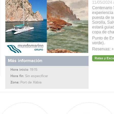
11/05/2024 
Centenario 
experiencia 
puesta de s
Sorolla, Sal
estará guiad
copa de ch
Punto de Enc
verde).
Reservas: +
Rutas y Exc
Más información
Hora inicio
: 19:15
Hora fin
: Sin especificar
Zona:
Port de Xàbia