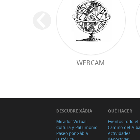
WEBCAM
DESCUBRE XÀBIA
QUÉ HACER
Mirador Virtual
Eventos todo el
Cultura y Patrimonio
Camino del Alb
Paseo por Xàbia
Actividades
Histórica
deportivas