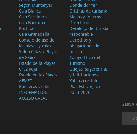
Segon Muntanyar
Dónde dormir
Cala Blanca
Oficinas de turismo
Cala Sardinera
Mapas y folletos
Cala Barraca o
Directorio
r
Portitxol
Decálogo del turista
Cala Granadella
responsable
Consejo de uso de
Derechos y
las playas y calas
obligaciones del
Video Calas y Playas
turista
de Xàbia
Código Ético del
Estado de la Playas.
Turismo
Cruz Roja
Quejas, sugerencias
Estado de las Playas.
y felicitaciones
AEMET
Xàbia accesible
Banderas azules
Plan Estratégico
INFORMACIÓN
2023-2026
ACCESO CALAS
ZONA 
A