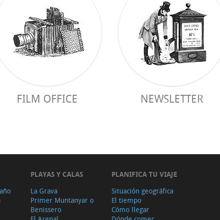
FILM OFFICE
NEWSLETTER
PLAYAS Y CALAS
PLANIFICA TU VIAJE
 año
La Grava
Situación geográfica
a
Primer Muntanyar o
El tiempo
Benissero
Cómo llegar
El Arenal
Dónde comer