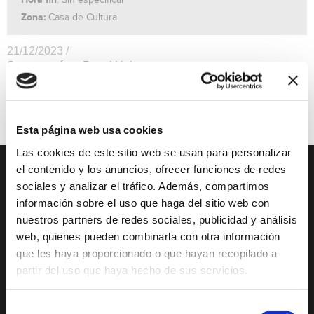
: Sin especificar
Zona:
Casa de Cultura
21/12/2023 /
Se sorteará un Portal Hebreo.
Organiza: Belemistes de Xàbia
Ocio
Precio Gratuito
Esta página web usa cookies
Las cookies de este sitio web se usan para personalizar
el contenido y los anuncios, ofrecer funciones de redes
DESCUBRE XÀBIA
QUÉ HACER
sociales y analizar el tráfico. Además, compartimos
información sobre el uso que haga del sitio web con
Mirador Virtual
Eventos todo el año
nuestros partners de redes sociales, publicidad y análisis
web, quienes pueden combinarla con otra información
Cultura y Patrimonio
Camino del Alba
que les haya proporcionado o que hayan recopilado a
Paseo por Xàbia
Actividades
partir del uso que haya hecho de sus servicios.
Histórica
deportivas
El Port de Xàbia,
Ruta del Arte
Selección