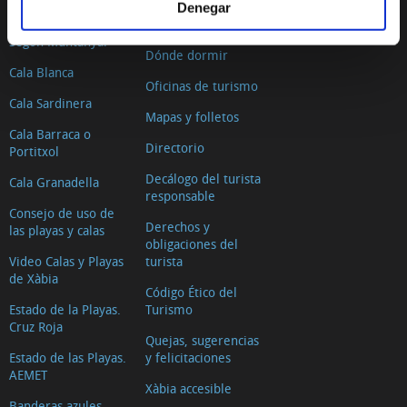
Denegar
El Arenal
Dónde comer
Segon Muntanyar
Dónde dormir
Cala Blanca
Oficinas de turismo
Cala Sardinera
Mapas y folletos
Cala Barraca o
Directorio
Portitxol
Decálogo del turista
Cala Granadella
responsable
Consejo de uso de
Derechos y
las playas y calas
obligaciones del
Video Calas y Playas
turista
de Xàbia
Código Ético del
Estado de la Playas.
Turismo
Cruz Roja
Quejas, sugerencias
Estado de las Playas.
y felicitaciones
AEMET
Xàbia accesible
Banderas azules