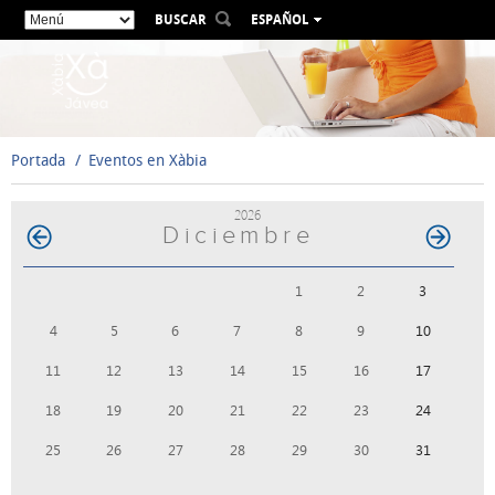
BUSCAR
ESPAÑOL
VALENCIÀ
ENGLISH
FRANÇAIS
DEUTSCH
Portada
Eventos en Xàbia
РУССКИЙ
2026
Diciembre
1
2
3
4
5
6
7
8
9
10
11
12
13
14
15
16
17
18
19
20
21
22
23
24
25
26
27
28
29
30
31