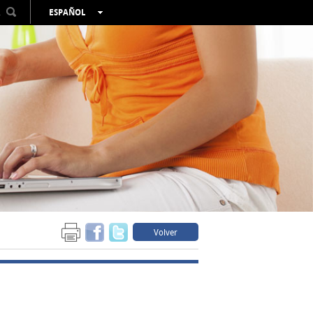
R
ESPAÑOL
VALENCIÀ
ENGLISH
FRANÇAIS
DEUTSCH
РУССКИЙ
Volver