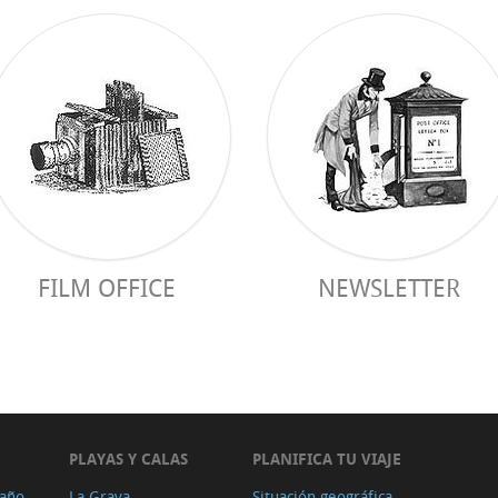
FILM OFFICE
NEWSLETTER
PLAYAS Y CALAS
PLANIFICA TU VIAJE
 año
La Grava
Situación geográfica