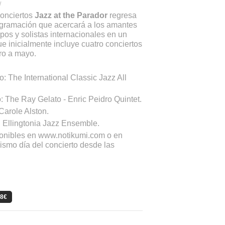
/
conciertos
Jazz at the Parador
regresa
gramación que acercará a los amantes
upos y solistas internacionales en un
e inicialmente incluye cuatro conciertos
ro a mayo.
o: The International Classic Jazz All
: The Ray Gelato - Enric Peidro Quintet.
 Carole Alston.
 Ellingtonia Jazz Ensemble.
ponibles en www.notikumi.com o en
mismo día del concierto desde las
18€