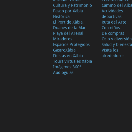
Cultura y Patrimonio
Camino del Alb
Paseo por Xàbia
Actividades
Histórica
deportivas
El Port de Xàbia,
Ruta del Arte
Duanes de la Mar
Con niños
Playa del Arenal
De compras
Miradores
Ocio y diversión
Espacios Protegidos
Salud y bienesta
GastroXàbia
Visita los
Fiestas en Xàbia
alrededores
Tours virtuales Xàbia
Imágenes 360º
Audioguías