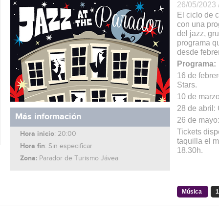
26/05/2023 
El ciclo de 
con una pro
del jazz, gr
programa qu
desde febre
Programa:
16 de febrer
Stars.
10 de marzo
28 de abril:
Más información
26 de mayo:
Tickets dis
Hora inicio
: 20:00
taquilla el 
Hora fin
: Sin especificar
18.30h.
Zona:
Parador de Turismo Jávea
Música