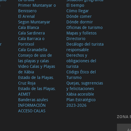
a
Primer Muntanyar o
El tiempo
Benissero
Cómo llegar
El Arenal
Dónde comer
Segon Muntanyar
Dónde dormir
Cala Blanca
Oficinas de turismo
Cala Sardinera
Mapas y folletos
Cala Barraca o
Directorio
r
Portitxol
Decálogo del turista
Cala Granadella
responsable
Consejo de uso de
Derechos y
las playas y calas
obligaciones del
Video Calas y Playas
turista
de Xàbia
Código Ético del
Estado de la Playas.
Turismo
Cruz Roja
Quejas, sugerencias
Estado de las Playas.
y felicitaciones
AEMET
Xàbia accesible
Banderas azules
Plan Estratégico
INFORMACIÓN
2023-2026
ACCESO CALAS
ZONA 
A