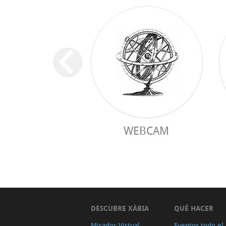
WEBCAM
DESCUBRE XÀBIA
QUÉ HACER
Mirador Virtual
Eventos todo el