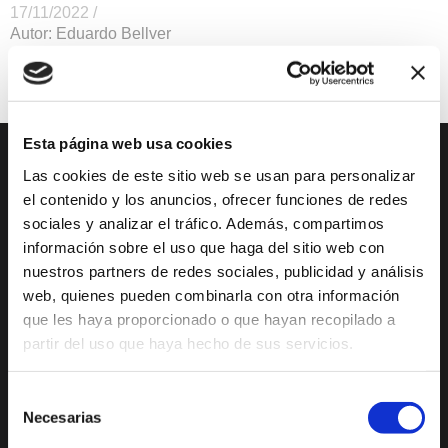
17/11/2022 /
Autor: Eduardo Bellver
Presentación
Precio Gratuito
Esta página web usa cookies
Las cookies de este sitio web se usan para personalizar
DESCUBRE XÀBIA
QUÉ HACER
el contenido y los anuncios, ofrecer funciones de redes
sociales y analizar el tráfico. Además, compartimos
Mirador Virtual
Eventos todo el año
información sobre el uso que haga del sitio web con
Cultura y Patrimonio
Camino del Alba
nuestros partners de redes sociales, publicidad y análisis
Paseo por Xàbia
Actividades
web, quienes pueden combinarla con otra información
Histórica
deportivas
que les haya proporcionado o que hayan recopilado a
partir del uso que haya hecho de sus servicios.
El Port de Xàbia,
Ruta del Arte
Duanes de la Mar
Con niños
Selección
Playa del Arenal
De compras
Necesarias
de
Miradores
consentimiento