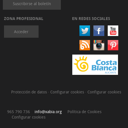
Suscribirse al boletín
ZONA PROFESIONAL
EN REDES SOCIALES
Acceder
Protección de datos
·
Configurar cookies
·
Configurar cookies
965 790 736
info@xabia.org
Política de Cookies
Configurar cookies