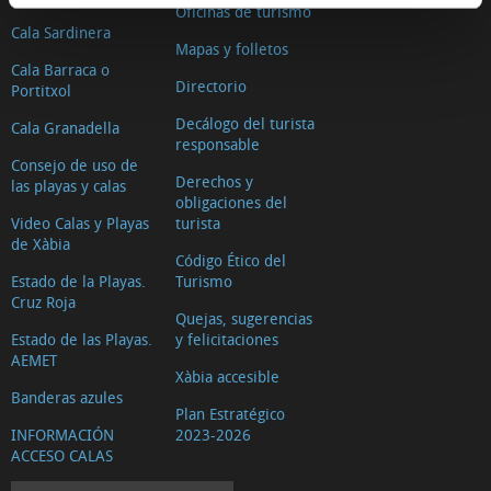
Oficinas de turismo
Cala Sardinera
Mapas y folletos
Cala Barraca o
Directorio
Portitxol
Decálogo del turista
Cala Granadella
responsable
Consejo de uso de
Derechos y
las playas y calas
obligaciones del
Video Calas y Playas
turista
de Xàbia
Código Ético del
Estado de la Playas.
Turismo
Cruz Roja
Quejas, sugerencias
Estado de las Playas.
y felicitaciones
AEMET
Xàbia accesible
Banderas azules
Plan Estratégico
INFORMACIÓN
2023-2026
ACCESO CALAS