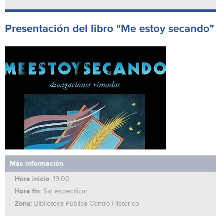
Presentación del libro "Me estoy secando"
Más información
Hora inicio
: 19:00
Hora fin
: Sin especificar
Zona:
Biblioteca Pública Centro Histórico