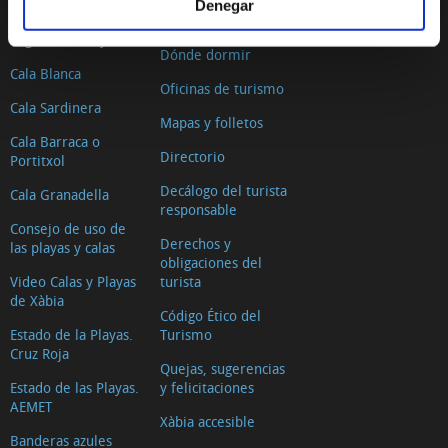
El Arenal
Denegar
Dónde comer
Segon Muntanyar
Dónde dormir
Cala Blanca
Oficinas de turismo
Cala Sardinera
Mapas y folletos
Cala Barraca o
Directorio
Portitxol
Decálogo del turista
Cala Granadella
responsable
Consejo de uso de
Derechos y
las playas y calas
obligaciones del
Video Calas y Playas
turista
de Xàbia
Código Ético del
Estado de la Playas.
Turismo
Cruz Roja
Quejas, sugerencias
Estado de las Playas.
y felicitaciones
AEMET
Xàbia accesible
Banderas azules