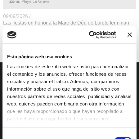
Zona:
Playa La Grava
09/09/2026 /
Las fiestas en honor a la Mare de Déu de Loreto terminan
con uno de sus actos más emblemáticos: el castillo
piroacuático. ( La noche del martes día 8 )
Fiestas
Esta página web usa cookies
Las cookies de este sitio web se usan para personalizar
el contenido y los anuncios, ofrecer funciones de redes
DESCUBRE XÀBIA
QUÉ HACER
sociales y analizar el tráfico. Además, compartimos
información sobre el uso que haga del sitio web con
Mirador Virtual
Eventos todo el año
nuestros partners de redes sociales, publicidad y análisis
web, quienes pueden combinarla con otra información
Cultura y Patrimonio
Camino del Alba
que les haya proporcionado o que hayan recopilado a
Paseo por Xàbia
Actividades
partir del uso que haya hecho de sus servicios.
Histórica
deportivas
El Port de Xàbia,
Ruta del Arte
Selección
Duanes de la Mar