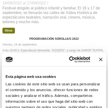
16/09/2022 al 17/09/2022 /
Festival dirigido al público infantil y familiar. El 16 y 17 de
septiembre, se llenarán las calles de Xàbia Histórica de
espectáculos teatrales, narración oral, clowns, música,
talleres y mucho más.
Otros
PROGRAMACIÓN SOROLLIUS 2022
Viernes, 16 de septiembre
A las 19:00 h. Espectáculo itinerante, “ESSERS”, a cargo de XAROP TEATRE,
inicio desde la Placeta del Convent, continúa hasta la Plaza de la Iglesia y
vuelve a la Placeta del Convent.
A las 20:30 h. Espectáculo de magia y clown “UN MAGO DESPISTADO”, a
cargo del MagoLasarte. Placeta del Convent.
Sábado, 17 de septiembr
e
Esta página web usa cookies
A las 12:15 h. Cuentacuentos “HISTORIA DE MIG POLLASTRE”, a cargo de
CAMÍ DE NORA, en la Plaza de la Iglesia.
Las cookies de este sitio web se usan para personalizar
A las 13:15 h. Taller de artes plásticas “EL SOL BRILLA A XÀBIA”, con AEIOU
el contenido y los anuncios, ofrecer funciones de redes
en la Plaza de la Iglesia.
sociales y analizar el tráfico. Además, compartimos
A las 19:30 h. Espectáculo itinerante “BALLS DE POBLES”, a cargo de
“ESTRANYA CIA” inicio desde la Plaza de la Iglesia y finaliza en la Placeta del
información sobre el uso que haga del sitio web con
Convent.
nuestros partners de redes sociales, publicidad y análisis