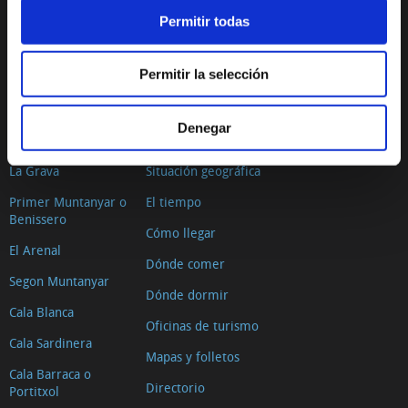
Tours virtuales Xàbia
Permitir todas
Imágenes 360º
Permitir la selección
Audioguías
PLAYAS Y CALAS
PLANIFICA TU VIAJE
Denegar
La Grava
Situación geográfica
Primer Muntanyar o
El tiempo
Benissero
Cómo llegar
El Arenal
Dónde comer
Segon Muntanyar
Dónde dormir
Cala Blanca
Oficinas de turismo
Cala Sardinera
Mapas y folletos
Cala Barraca o
Directorio
Portitxol