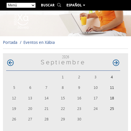
BUSCAR
ESPAÑOL
VALENCIÀ
ENGLISH
FRANÇAIS
DEUTSCH
Portada
Eventos en Xàbia
РУССКИЙ
2026
Septiembre
1
2
3
4
5
6
7
8
9
10
11
12
13
14
15
16
17
18
19
20
21
22
23
24
25
26
27
28
29
30