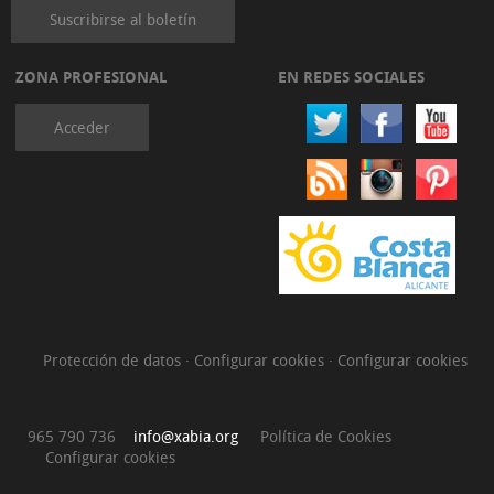
Suscribirse al boletín
ZONA PROFESIONAL
EN REDES SOCIALES
Acceder
Protección de datos
·
Configurar cookies
·
Configurar cookies
965 790 736
info@xabia.org
Política de Cookies
Configurar cookies