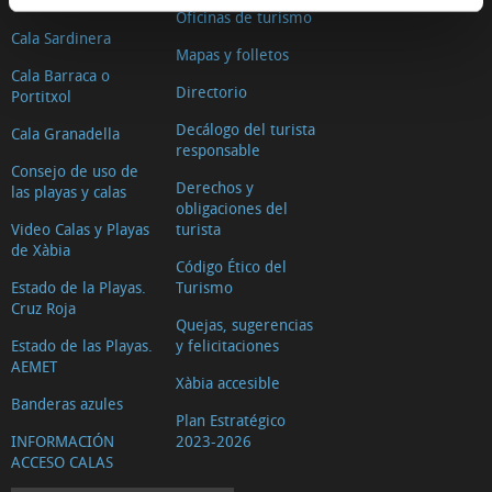
Cala Blanca
Oficinas de turismo
Cala Sardinera
Mapas y folletos
Cala Barraca o
Directorio
Portitxol
Decálogo del turista
Cala Granadella
responsable
Consejo de uso de
Derechos y
las playas y calas
obligaciones del
Video Calas y Playas
turista
de Xàbia
Código Ético del
Estado de la Playas.
Turismo
Cruz Roja
Quejas, sugerencias
Estado de las Playas.
y felicitaciones
AEMET
Xàbia accesible
Banderas azules
Plan Estratégico
INFORMACIÓN
2023-2026
ACCESO CALAS