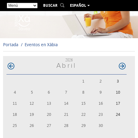
BUSCAR
ESPAÑOL
VALENCIÀ
ENGLISH
FRANÇAIS
DEUTSCH
Portada
Eventos en Xàbia
РУССКИЙ
2026
Abril
1
2
3
4
5
6
7
8
9
10
11
12
13
14
15
16
17
18
19
20
21
22
23
24
25
26
27
28
29
30