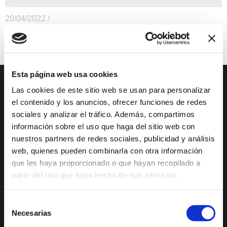
20/04/2022 /
Otros
Precio Gratuito
Esta página web usa cookies
Las cookies de este sitio web se usan para personalizar
DESCUBRE XÀBIA
QUÉ HACER
el contenido y los anuncios, ofrecer funciones de redes
sociales y analizar el tráfico. Además, compartimos
Mirador Virtual
Eventos todo el año
información sobre el uso que haga del sitio web con
Cultura y Patrimonio
Camino del Alba
nuestros partners de redes sociales, publicidad y análisis
web, quienes pueden combinarla con otra información
Paseo por Xàbia
Actividades
Histórica
deportivas
que les haya proporcionado o que hayan recopilado a
partir del uso que haya hecho de sus servicios.
El Port de Xàbia,
Ruta del Arte
Duanes de la Mar
Con niños
Selección
Playa del Arenal
De compras
Necesarias
de
Miradores
consentimiento