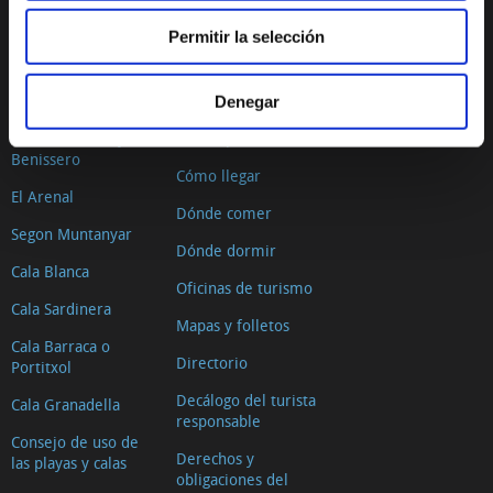
Permitir la selección
PLAYAS Y CALAS
PLANIFICA TU VIAJE
La Grava
Situación geográfica
Denegar
Primer Muntanyar o
El tiempo
Benissero
Cómo llegar
El Arenal
Dónde comer
Segon Muntanyar
Dónde dormir
Cala Blanca
Oficinas de turismo
Cala Sardinera
Mapas y folletos
Cala Barraca o
Directorio
Portitxol
Decálogo del turista
Cala Granadella
responsable
Consejo de uso de
Derechos y
las playas y calas
obligaciones del