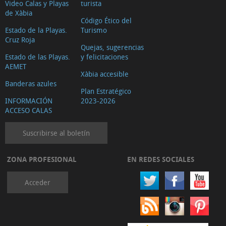
Video Calas y Playas
turista
de Xàbia
Código Ético del
Estado de la Playas.
Turismo
Cruz Roja
Quejas, sugerencias
Estado de las Playas.
y felicitaciones
AEMET
Xàbia accesible
Banderas azules
Plan Estratégico
INFORMACIÓN
2023-2026
ACCESO CALAS
Suscribirse al boletín
ZONA PROFESIONAL
EN REDES SOCIALES
Acceder