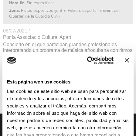
Hora fin
: Sin especificar
Zona:
Pistes esportives (junt al Palau d'esports - davant del
Quarter de la Guardia Civil)
08/07/2021 /
Por la Associació Cultural Apart
Concierto en el que participan grandes profesionales
interpretando un programa de música afrocubana con ritmos
y sonoridades ancestrales con metales, copas de cristal y
otros elementos sugerentes y originales.
Es imprescindible registrarse previamente como medida de
seguridad por el Covid-19 llamando al telf. 96 5794344, de
lunes a jueves en horario de 8 a 14h y los viernes de 8 a
Esta página web usa cookies
12h.
Las cookies de este sitio web se usan para personalizar
Música
Precio Gratuito
el contenido y los anuncios, ofrecer funciones de redes
sociales y analizar el tráfico. Además, compartimos
información sobre el uso que haga del sitio web con
nuestros partners de redes sociales, publicidad y análisis
web, quienes pueden combinarla con otra información
DESCUBRE XÀBIA
QUÉ HACER
que les haya proporcionado o que hayan recopilado a