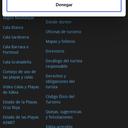
Cómo llegar
Denegar
El Arenal
Dónde comer
Segon Muntanyar
Dónde dormir
Cala Blanca
Oficinas de turismo
Cala Sardinera
Mapas y folletos
Cala Barraca o
Directorio
Portitxol
Decálogo del turista
Cala Granadella
responsable
Consejo de uso de
Derechos y
las playas y calas
obligaciones del
Video Calas y Playas
turista
de Xàbia
Código Ético del
Estado de la Playas.
Turismo
Cruz Roja
Quejas, sugerencias
Estado de las Playas.
y felicitaciones
AEMET
Xàbia accesible