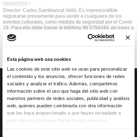
06/09/2020 /
Director: Carles Samblancat Velló. Es imprescindible
registrarse previamente para asistir a cualquiera de los
eventos culturales, como medida de seguridad por el Covid-
19. Para ello debe llamar al teléfono 96 5794344, de lunes a
jueves en horario de 8 a 14h y los viernes de 8 a 12h.
Música
Precio Gratis
Esta página web usa cookies
Las cookies de este sitio web se usan para personalizar
el contenido y los anuncios, ofrecer funciones de redes
sociales y analizar el tráfico. Además, compartimos
DESCUBRE XÀBIA
QUÉ HACER
información sobre el uso que haga del sitio web con
nuestros partners de redes sociales, publicidad y análisis
Mirador Virtual
Eventos todo el año
web, quienes pueden combinarla con otra información
Cultura y Patrimonio
Camino del Alba
que les haya proporcionado o que hayan recopilado a
partir del uso que haya hecho de sus servicios.
Paseo por Xàbia
Actividades
Histórica
deportivas
El Port de Xàbia,
Ruta del Arte
Selección