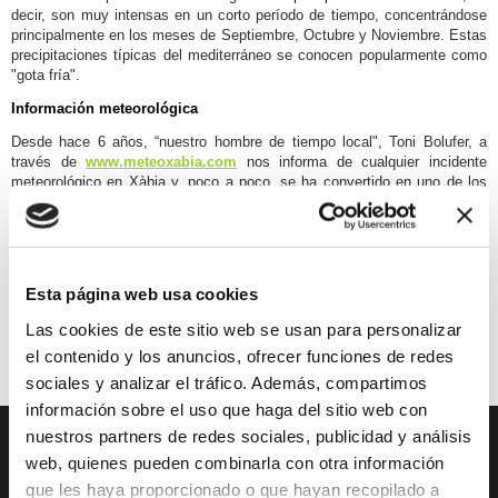
decir, son muy intensas en un corto período de tiempo, concentrándose
Derechos
principalmente en los meses de Septiembre, Octubre y Noviembre. Estas
y
precipitaciones típicas del mediterráneo se conocen popularmente como
"gota fría".
obligaciones
Información meteorológica
del
Desde hace 6 años, “nuestro hombre de tiempo local", Toni Bolufer, a
turista
través de
www.meteoxabia.com
nos informa de cualquier incidente
Código
meteorológico en Xàbia y, poco a poco, se ha convertido en uno de los
enlaces favoritos de muchos vecinos y visitantes.
Ético
Aunque empezó como un hobby, con un pluviómetro, hoy en día su
del
pasatiempo se ha convertido un servicio público gracias a las
Turismo
posibilidades que ofrecen las nuevas tecnologías y a las que ha dedicado
Esta página web usa cookies
mucho esfuerzo.
Quejas,
Las cookies de este sitio web se usan para personalizar
sugerencias
el contenido y los anuncios, ofrecer funciones de redes
y
sociales y analizar el tráfico. Además, compartimos
felicitaciones
información sobre el uso que haga del sitio web con
Xàbia
nuestros partners de redes sociales, publicidad y análisis
accesible
web, quienes pueden combinarla con otra información
DESCUBRE XÀBIA
QUÉ HACER
Plan
que les haya proporcionado o que hayan recopilado a