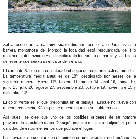
llegar
Dónde
comer
Dónde
dormir
Xàbia posee un clima muy suave durante todo el año. Gracias a la
Oficinas
barrera montañosa del Montgó la localidad está resguardada del frío
continental del invierno y se beneficia de los vientos marinos y las brisas
de
de levante que suavizan el calor del verano.
turismo
El clima de Xàbia está considerado el segundo mejor microclima mundial.
Mapas
La temperatura media anual es de 18º, desglosado por meses de la
siguiente manera: Enero 11º, febrero 11, marzo 14, abril 16, mayo 19,
y
junio 23, julio 26, agosto 27, septiembre 23, octubre 19, noviembre 15 y
folletos
diciembre 13º
Directorio
El color verde es el que predomina en el paisaje, aunque no llueva con
mucha frecuencia, Xàbia posee mucha agua en su subterráneo.
Decálogo
Así pues, se cree que uno de los posibles orígenes de su nombre
del
proviene de la palabra árabe “Xábiga”, especie de "pozo o aljibe", y por la
turista
cantidad de estos elementos que poblaba el lugar.
responsable
Las lluvias se presentan con el régimen de precipitación mediterráneo, es