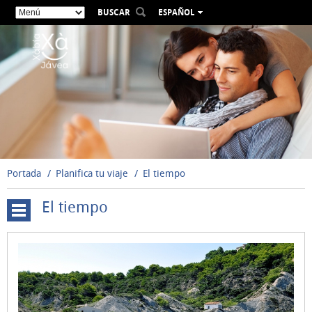
BUSCAR
ESPAÑOL
VALENCIÀ
ENGLISH
FRANÇAIS
DEUTSCH
РУССКИЙ
Portada
Planifica tu viaje
El tiempo
El tiempo
Situación
geográfica
El
tiempo
Cómo