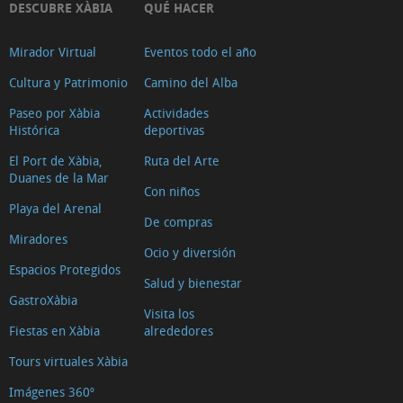
DESCUBRE XÀBIA
QUÉ HACER
Mirador Virtual
Eventos todo el año
Cultura y Patrimonio
Camino del Alba
Paseo por Xàbia
Actividades
Histórica
deportivas
El Port de Xàbia,
Ruta del Arte
Duanes de la Mar
Con niños
Playa del Arenal
De compras
Miradores
Ocio y diversión
Espacios Protegidos
Salud y bienestar
GastroXàbia
Visita los
Fiestas en Xàbia
alrededores
Tours virtuales Xàbia
Imágenes 360º