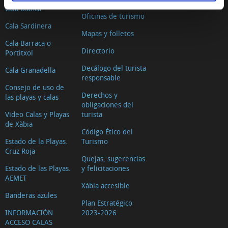
Cala Blanca
Oficinas de turismo
Cala Sardinera
Mapas y folletos
Cala Barraca o
Directorio
Portitxol
Decálogo del turista
Cala Granadella
responsable
Consejo de uso de
Derechos y
las playas y calas
obligaciones del
Video Calas y Playas
turista
de Xàbia
Código Ético del
Estado de la Playas.
Turismo
Cruz Roja
Quejas, sugerencias
Estado de las Playas.
y felicitaciones
AEMET
Xàbia accesible
Banderas azules
Plan Estratégico
INFORMACIÓN
2023-2026
ACCESO CALAS