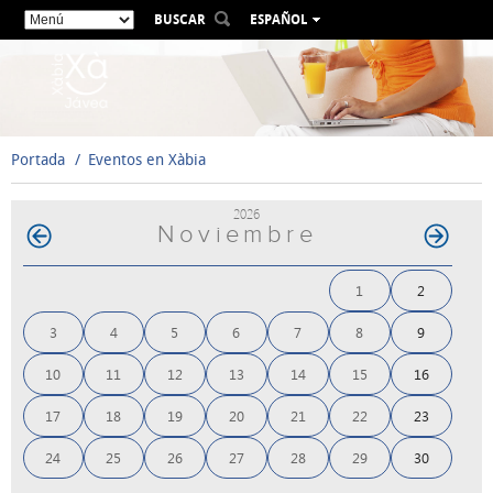
BUSCAR
ESPAÑOL
VALENCIÀ
ENGLISH
FRANÇAIS
DEUTSCH
Portada
Eventos en Xàbia
РУССКИЙ
2026
Noviembre
1
2
3
4
5
6
7
8
9
10
11
12
13
14
15
16
17
18
19
20
21
22
23
24
25
26
27
28
29
30