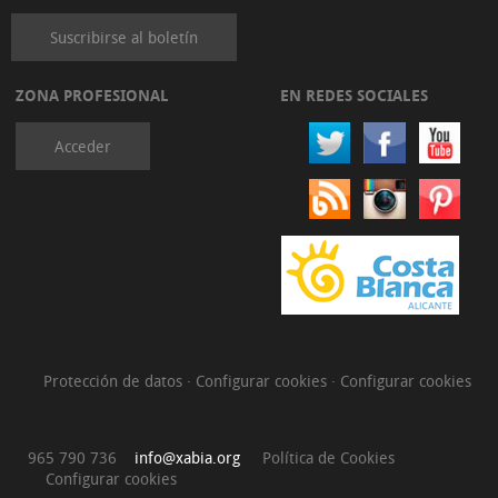
Suscribirse al boletín
ZONA PROFESIONAL
EN REDES SOCIALES
Acceder
Protección de datos
·
Configurar cookies
·
Configurar cookies
965 790 736
info@xabia.org
Política de Cookies
Configurar cookies