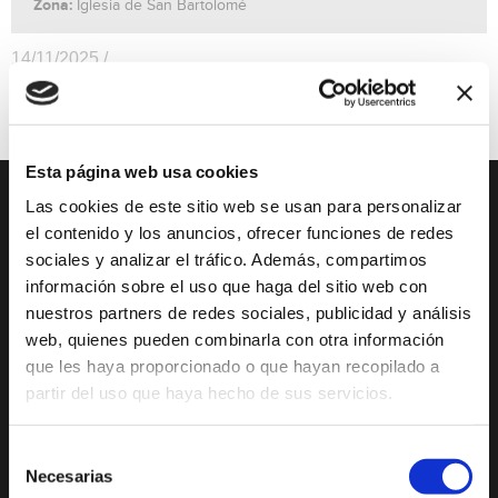
Zona:
Iglesia de San Bartolomé
14/11/2025 /
Música
Precio Gratuito.
Esta página web usa cookies
Las cookies de este sitio web se usan para personalizar
DESCUBRE XÀBIA
QUÉ HACER
el contenido y los anuncios, ofrecer funciones de redes
sociales y analizar el tráfico. Además, compartimos
Mirador Virtual
Eventos todo el año
información sobre el uso que haga del sitio web con
Cultura y Patrimonio
Camino del Alba
nuestros partners de redes sociales, publicidad y análisis
web, quienes pueden combinarla con otra información
Paseo por Xàbia
Actividades
que les haya proporcionado o que hayan recopilado a
Histórica
deportivas
partir del uso que haya hecho de sus servicios.
El Port de Xàbia,
Ruta del Arte
Duanes de la Mar
Con niños
Selección
Playa del Arenal
Necesarias
de
De compras