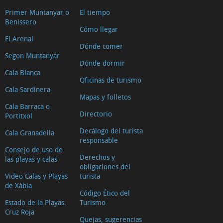
Primer Muntanyar o
El tiempo
Benissero
Cómo llegar
El Arenal
Dónde comer
Segon Muntanyar
Dónde dormir
Cala Blanca
Oficinas de turismo
Cala Sardinera
Mapas y folletos
Cala Barraca o
Directorio
Portitxol
Decálogo del turista
Cala Granadella
responsable
Consejo de uso de
Derechos y
las playas y calas
obligaciones del
Video Calas y Playas
turista
de Xàbia
Código Ético del
Estado de la Playas.
Turismo
Cruz Roja
Quejas, sugerencias