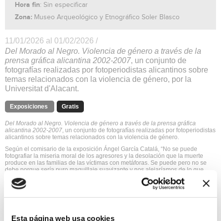
Hora fin
: Sin especificar
Zona:
Museo Arqueológico y Etnográfico Soler Blasco
11/01/2026 al 01/02/2026 /
Del Morado al Negro. Violencia de género a través de la
prensa gráfica
alicantina 2002-2007
, un conjunto de
fotografías realizadas por fotoperiodistas alicantinos sobre
temas relacionados con la violencia de género, por la
Universitat d'Alacant.
Exposiciones
Gratis
Del Morado al Negro. Violencia de género a través de la prensa gráfica
alicantina 2002-2007
, un conjunto de fotografías realizadas por fotoperiodistas
alicantinos sobre temas relacionados con la violencia de género.
Según el comisario de la exposición Ángel García Catalá, “No se puede
fotografiar la miseria moral de los agresores y la desolación que la muerte
produce en las familias de las víctimas con metáforas. Se puede pero no se
debe porque sería puro maquillaje suavizante y nos alejaríamos de lo que
pretendemos: que la sociedad se ponga en la piel de estas personas y
reaccione, se solidarice, se indigne, se espante, actúe, eduque en
consecuencia y no se acostumbre jamás”, añade.
“Cuando llega el momento de organizar una exposición como la que están
viendo, siempre nos preguntamos –mis compañeros de profesión y yo- si
desenterrar la memoria de estas chicas de la oscuridad de los discos duros
Esta página web usa cookies