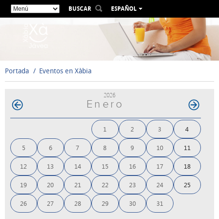
BUSCAR
ESPAÑOL
VALENCIÀ
ENGLISH
FRANÇAIS
DEUTSCH
Portada
Eventos en Xàbia
РУССКИЙ
2026
Enero
1
2
3
4
5
6
7
8
9
10
11
12
13
14
15
16
17
18
19
20
21
22
23
24
25
26
27
28
29
30
31