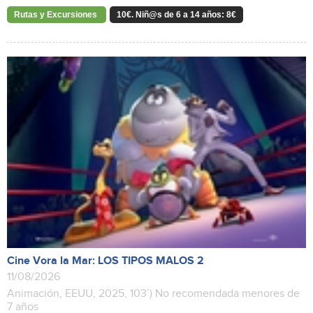
Rutas y Excursiones
10€. Niñ@s de 6 a 14 años: 8€
Cine Vora la Mar: LOS TIPOS MALOS 2
11/08/2026
Animación, EEUU, 2025, 103’) No recomendada menores de
7 años