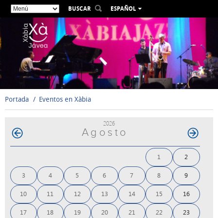
BUSCAR
ESPAÑOL
VALENCIÀ
ENGLISH
FRANÇAIS
DEUTSCH
РУССКИЙ
Portada
Eventos en Xàbia
2026
Agosto
1
2
3
4
5
6
7
8
9
10
11
12
13
14
15
16
17
18
19
20
21
22
23