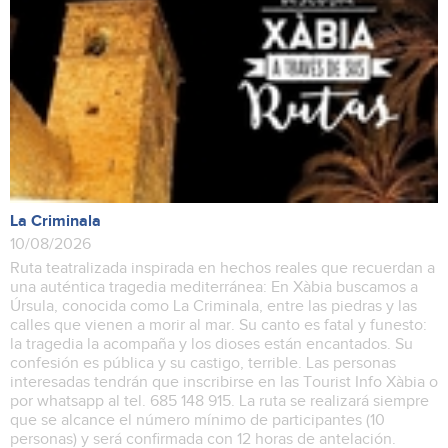
La Criminala
10/08/2026
Ruta teatralizada inspirada en hechos reales que recuerdan a
una auténtica tragedia mediterránea: En Xàbia buscamos a
Úrsula, conocida como La Criminala, entre las piedras y las
calles que vienen a morir al mar. Su canto es fatal y funesto:
la tragedia la acompaña y los dioses están encantados. Su
confesión es pública y su castigo, terrible. Las personas
interesadas tendrán que inscribirse en las Tourist Info Xàbia o
por whatsapp al tel. 685 148 915. La ruta se realizará siempre
que se alcance el número mínimo de participantes (10
personas) y será confirmada con 12 horas de antelación.