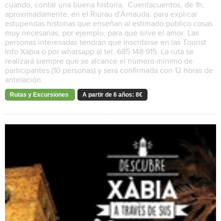
cuando, contar una buena historia. Cuentacuentos, de 1h,
aproximadamente, en el Riurau d'Arnauda, para explicar
estupendas historias que enseñan al estimado público cosas
muy necesarias, por ejemplo, para que sirve el amor. Las
personas interesadas tendrán que inscribirse en las Tourist
Info Xàbia o por whatsapp al tel. 685 148 915. La ruta se
realizará siempre que se alcance el número mínimo de
participantes (10 personas) y será confirmada con 12 horas de
antelación.
Rutas y Excursiones
A partir de 6 años: 8€