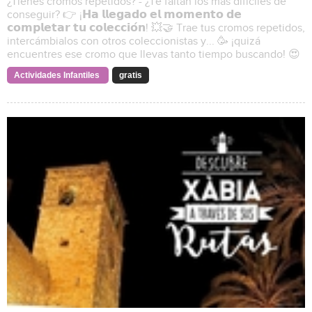
¿Tienes cromos repetidos? - ¿Te faltan los más difíciles de
conseguir? 👉 ¡𝗛𝗮 𝗹𝗹𝗲𝗴𝗮𝗱𝗼 𝗲𝗹 𝗺𝗼𝗺𝗲𝗻𝘁𝗼 𝗱𝗲
𝗰𝗼𝗺𝗽𝗹𝗲𝘁𝗮𝗿 𝘁𝘂 𝗰𝗼𝗹𝗲𝗰𝗰𝗶𝗼́𝗻! 💥🤝 Trae tus cromos repetidos,
intercámbialos con otros coleccionistas y... 🥳 ¡quizá
encuentres ese cromo que llevas tanto tiempo buscando! 😍
Actividades Infantiles
gratis