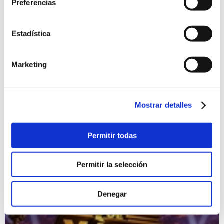
Preferencias
Estadística
Marketing
"Albufera" de Vicente Colom
07/08/2026 al 06/09/2026
Exposición del prestigioso artista Vicent Colom con sus
Mostrar detalles
últimos trabajos realizados alrededor la Albufera de València
Exposiciones
Permitir todas
Permitir la selección
Denegar