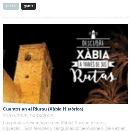
Cines
gratis
Cuentos en el Riurau (Xàbia Històrica)
30/07/2026, 13/08/2026
Los piratas desembarcan en Xàbia! Buscan tesoros,
riquezas… Son feroces y sanguinarios pero saben, de vez en