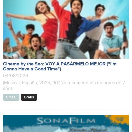
Cinema by the Sea: VOY A PASÁRMELO MEJOR ("I'm
Gonna Have a Good Time")
04/08/2026
(Musical, España, 2025, 90’)No recomendada menores de 7
años
Cines
Gratis