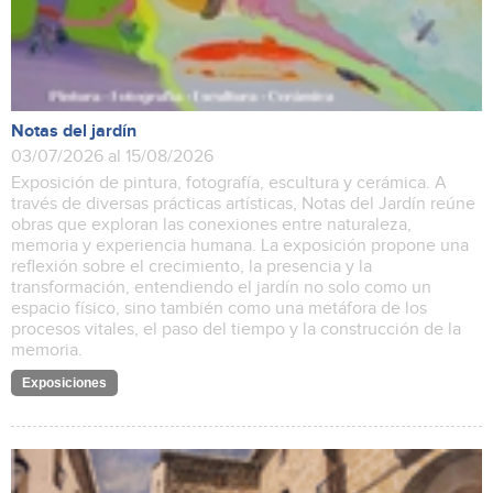
Notas del jardín
03/07/2026 al 15/08/2026
Exposición de pintura, fotografía, escultura y cerámica. A
través de diversas prácticas artísticas, Notas del Jardín reúne
obras que exploran las conexiones entre naturaleza,
memoria y experiencia humana. La exposición propone una
reflexión sobre el crecimiento, la presencia y la
transformación, entendiendo el jardín no solo como un
espacio físico, sino también como una metáfora de los
procesos vitales, el paso del tiempo y la construcción de la
memoria.
Exposiciones