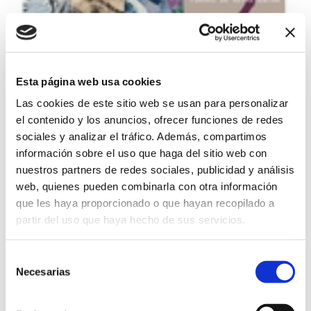
Esta página web usa cookies
3 formas de ver, 3 formas de representar
Las cookies de este sitio web se usan para personalizar
07/08/2026 al 06/09/2026
el contenido y los anuncios, ofrecer funciones de redes
Exposición colectiva con las obras de las artistas Anna
sociales y analizar el tráfico. Además, compartimos
Gálvez, Verónica Gasó y Lourdes Pozo
información sobre el uso que haga del sitio web con
Exposiciones
nuestros partners de redes sociales, publicidad y análisis
web, quienes pueden combinarla con otra información
que les haya proporcionado o que hayan recopilado a
partir del uso que haya hecho de sus servicios.
Selección
Necesarias
de
consentimiento