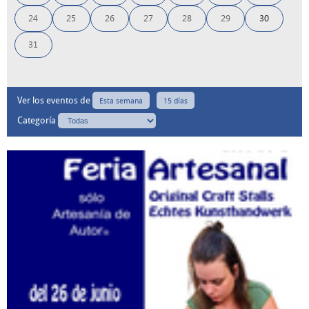
24
25
26
27
28
29
30
31
Ver los eventos de
Esta semana
15 días
Categoría