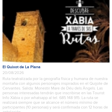
El Quixot de La Plana
20/08/2026
Ruta teatralizada por la geografía física y humana de nuestra
montaña con algunos personajes inspirados en el Quijote de
Cervantes. Salida: Monestir Mare de Déu dels Àngels. Las
personas interesadas tendrán que inscribirse en las Tourist
Info Xàbia o por whatsapp al tel. 685 148 915. La ruta se
realizará siempre que se alcance el número mínimo de
participantes (10 personas) y será confirmada con 12 horas de