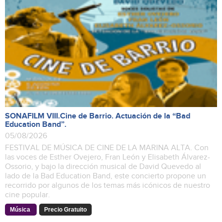
SONAFILM VIII.Cine de Barrio. Actuación de la “Bad
Education Band”.
05/08/2026
FESTIVAL DE MÚSICA DE CINE DE LA MARINA ALTA. Con
las voces de Esther Ovejero, Fran León y Elisabeth Álvarez-
Ossorio, y bajo la dirección musical de David Quevedo al
lado de la Bad Education Band, este concierto propone un
recorrido por algunos de los temas más icónicos de nuestro
cine popular.
Música
Precio Gratuito