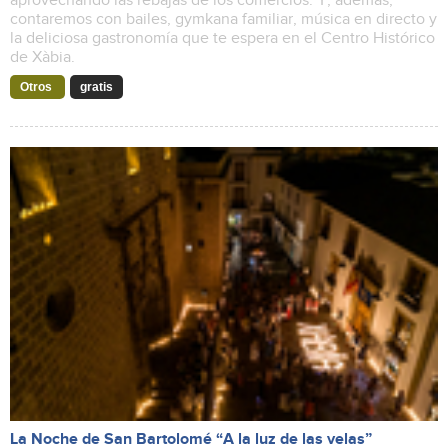
aprovechando las rebajas de los comercios. Y, además,
contaremos con bailes, gymkana familiar, música en directo y
la deliciosa gastronomía que te espera en el Centro Histórico
de Xàbia.
Otros
gratis
La Noche de San Bartolomé “A la luz de las velas”