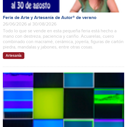
Feria de Arte y Artesanía de Autor® de verano
26/06/2026 al 30/08/2026
Todo lo que se vende en esta pequeña feria está hecho a
mano con destreza, paciencia y cariño. Acuarelas, cuero
combinado con macramé, cerámica, joyería, figuras de cartón
piedra, mandalas y jabones, entre otras cosas.
Artesanía