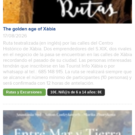
The golden age of Xàbia
17/08/2026
Ruta teatralizada (en inglés) por las calles del Centro
Histórico de Xàbia. Dos emprendedores del S.XIX, dos rivales
en el negocio de la pasa se encuentran en las calles de Xàbia
recordando el pasado de su ciudad. Las personas interesadas
tendrán que inscribirse en las Tourist Info Xàbia o por
whatsapp al tel.: 685 148 915. La ruta se realizará siempre que
se alcance el número mínimo de participantes (10 personas) y
será confirmada con 12 horas de antelación.
Rutas y Excursiones
10€. Niñ@s de 6 a 14 años: 8€