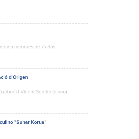
mendada menores de 7 años
ació d'Origen
à (oboé) i Vicent Sendra (piano).
sculino "Suhar Korua"