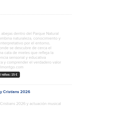
 abejas dentro del Parque Natural
 combina naturaleza, conocimiento y
nterpretativo por el entorno,
donde se descubre de cerca el
na cata de mieles que refleja la
encia sensorial y educativa
za y comprender el verdadero valor
ielmontgo.com
/ niños: 15 €
 y Cristians 2026
 Cristians 2026 y actuación musical