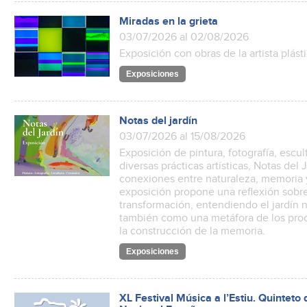
Miradas en la grieta
03/07/2026 al 02/08/2026
Exposición con obras de la artista plást
Exposiciones
Notas del jardín
03/07/2026 al 15/08/2026
Exposición de pintura, fotografía, escul
diversas prácticas artísticas, Notas del
conexiones entre naturaleza, memoria 
exposición propone una reflexión sobre 
transformación, entendiendo el jardín n
también como una metáfora de los proce
la construcción de la memoria.
Exposiciones
XL Festival Música a l’Estiu. Quinteto