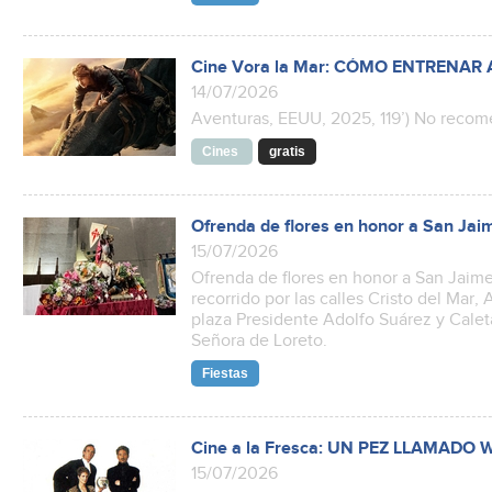
Cine Vora la Mar: CÓMO ENTRENAR
14/07/2026
Aventuras, EEUU, 2025, 119’) No rec
Cines
gratis
Ofrenda de flores en honor a San Jai
15/07/2026
Ofrenda de flores en honor a San Jaime
recorrido por las calles Cristo del Mar,
plaza Presidente Adolfo Suárez y Caleta.
Señora de Loreto.
Fiestas
Cine a la Fresca: UN PEZ LLAMADO
15/07/2026