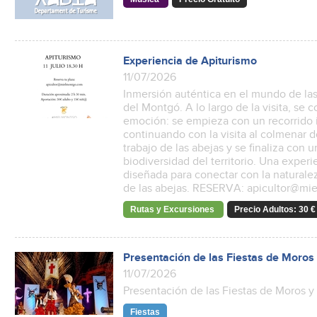
Experiencia de Apiturismo
11/07/2026
Inmersión auténtica en el mundo de las
del Montgó. A lo largo de la visita, se
emoción: se empieza con un recorrido i
continuando con la visita al colmenar 
trabajo de las abejas y se finaliza con u
biodiversidad del territorio. Una experi
diseñada para conectar con la naturale
de las abejas. RESERVA: apicultor@m
Rutas y Excursiones
Precio Adultos: 30 € 
Presentación de las Fiestas de Moros
11/07/2026
Presentación de las Fiestas de Moros y
Fiestas