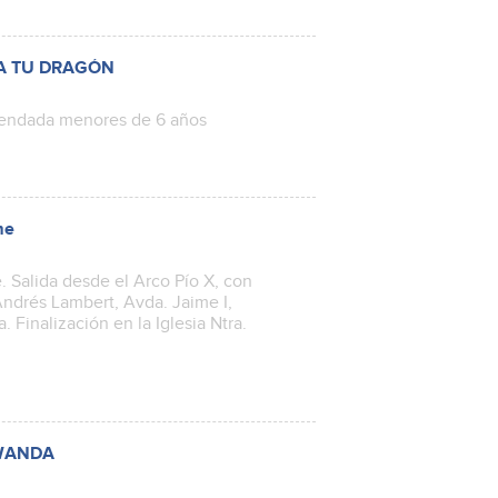
 A TU DRAGÓN
omendada menores de 6 años
me
. Salida desde el Arco Pío X, con
 Andrés Lambert, Avda. Jaime I,
 Finalización en la Iglesia Ntra.
 WANDA