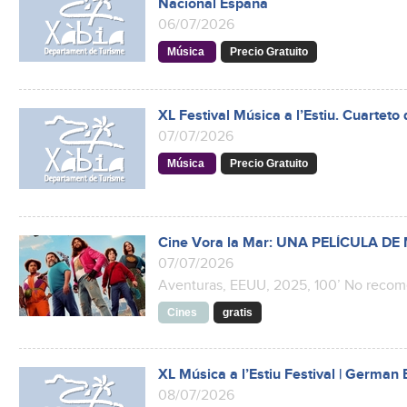
Nacional España
06/07/2026
Música
Precio Gratuito
XL Festival Música a l’Estiu. Cuarteto
07/07/2026
Música
Precio Gratuito
Cine Vora la Mar: UNA PELÍCULA D
07/07/2026
Aventuras, EEUU, 2025, 100’ No reco
Cines
gratis
XL Música a l’Estiu Festival | German
08/07/2026