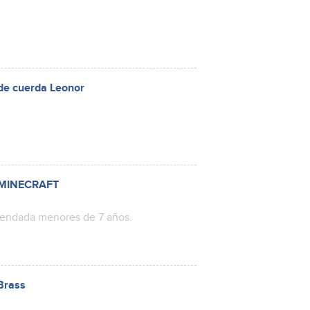
 de cuerda Leonor
E MINECRAFT
mendada menores de 7 años.
 Brass