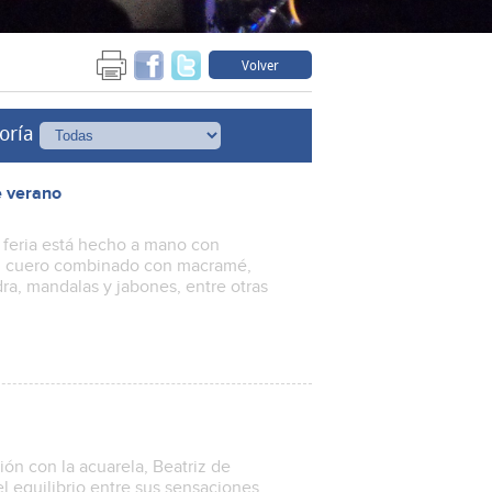
Volver
oría
e verano
 feria está hecho a mano con
as, cuero combinado con macramé,
dra, mandalas y jabones, entre otras
ón con la acuarela, Beatriz de
l equilibrio entre sus sensaciones