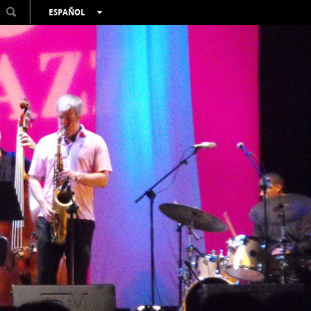
R
ESPAÑOL
VALENCIÀ
ENGLISH
FRANÇAIS
DEUTSCH
РУССКИЙ