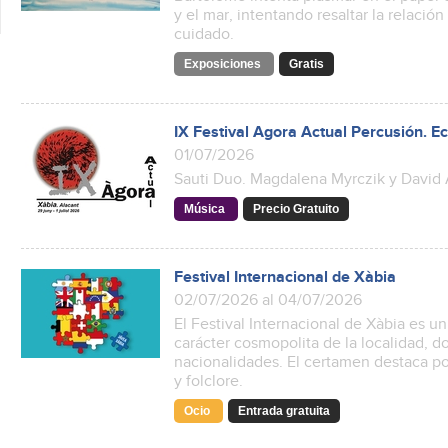
y el mar, intentando resaltar la relación
cuidado.
Exposiciones
Gratis
IX Festival Agora Actual Percusión. 
01/07/2026
Sauti Duo. Magdalena Myrczik y David
Música
Precio Gratuito
Festival Internacional de Xàbia
02/07/2026 al 04/07/2026
El Festival Internacional de Xàbia es u
carácter cosmopolita de la localidad,
nacionalidades. El certamen destaca po
y folclore.
Ocio
Entrada gratuita