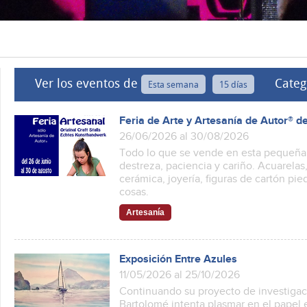
Ver los eventos de
Categ
Esta semana
15 días
Feria de Arte y Artesanía de Autor® d
26/06/2026 al 30/08/2026
Todo lo que se vende en esta pequeña
destreza, paciencia y cariño. Acuarel
cerámica, joyería, figuras de cartón pie
cosas.
Artesanía
Exposición Entre Azules
11/05/2026 al 25/10/2026
Continuando su proyecto de investigaci
Bartolomé intenta plasmar en el papel e