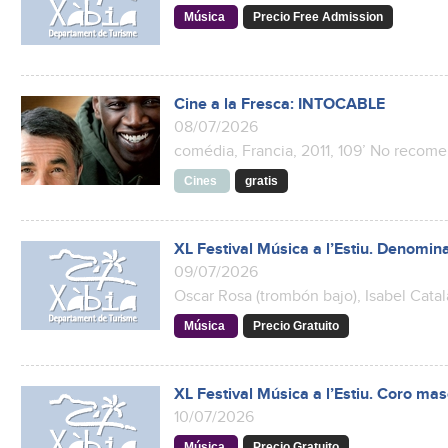
Música
Precio Free Admission
Cine a la Fresca: INTOCABLE
08/07/2026
comédia, Francia, 2011, 109’ No reco
Cines
gratis
XL Festival Música a l’Estiu. Denomin
09/07/2026
Oscar Rosa (trombón bajo), Isabel Catal
Música
Precio Gratuito
XL Festival Música a l’Estiu. Coro ma
10/07/2026
Música
Precio Gratuito