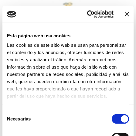
Experiencia de Apiturismo
11/07/2026
Esta página web usa cookies
Inmersión auténtica en el mundo de las abejas dentro del
Parque Natural del Montgó. A lo largo de la visita, se combina
Las cookies de este sitio web se usan para personalizar
naturaleza, conocimiento y emoción: se empieza con un
el contenido y los anuncios, ofrecer funciones de redes
recorrido interpretativo por el entorno, continuando con la
sociales y analizar el tráfico. Además, compartimos
visita al colmenar donde se descubre de cerca el trabajo de
las abejas y se finaliza con una cata de mieles que refleja la
información sobre el uso que haga del sitio web con
biodiversidad del territorio. Una experiencia sensorial y
nuestros partners de redes sociales, publicidad y análisis
educativa diseñada para conectar con la naturaleza y
web, quienes pueden combinarla con otra información
comprender el verdadero valor de las abejas. RESERVA:
que les haya proporcionado o que hayan recopilado a
apicultor@mielmontgo.com
partir del uso que haya hecho de sus servicios.
Rutas y Excursiones
Precio Adultos: 30 € / niños: 15 €
Selección
Necesarias
de
consentimiento