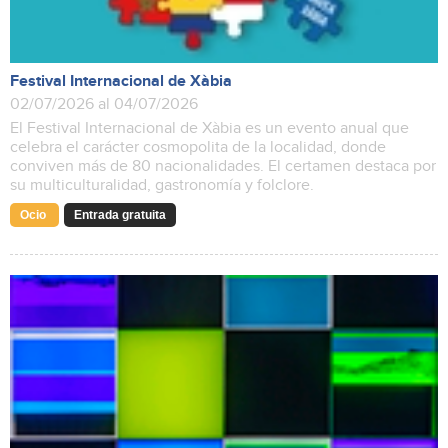
Festival Internacional de Xàbia
02/07/2026 al 04/07/2026
El Festival Internacional de Xàbia es un evento anual que
celebra el carácter cosmopolita de la localidad, donde
conviven más de 80 nacionalidades. El certamen destaca por
su multiculturalidad, gastronomía y folclore.
Ocio
Entrada gratuita