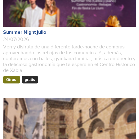
Summer Night julio
24/07/2026
Ven y disfruta de una diferente tarde-noche de compras
aprovechando las rebajas de los comercios. Y, además,
contaremos con bailes, gymkana familiar, música en directo y
la deliciosa gastronomía que te espera en el Centro Histórico
de Xàbia.
Otros
gratis