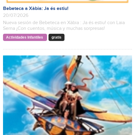
Bebeteca a Xàbia: Ja és estiu!
20/07/2026
Nueva sesión de Bebeteca en Xàbia : Ja és estiu! con Laia
Serna ¡Con cuentos, música y muchas sorpresas!
Actividades Infantiles
gratis