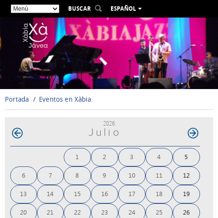
BUSCAR
ESPAÑOL
VALENCIÀ
ENGLISH
FRANÇAIS
DEUTSCH
РУССКИЙ
Portada
Eventos en Xàbia
2026
Julio
1
2
3
4
5
6
7
8
9
10
11
12
13
14
15
16
17
18
19
20
21
22
23
24
25
26