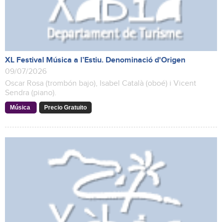
XL Festival Música a l’Estiu. Denominació d'Origen
09/07/2026
Oscar Rosa (trombón bajo), Isabel Català (oboé) i Vicent
Sendra (piano).
Música
Precio Gratuito