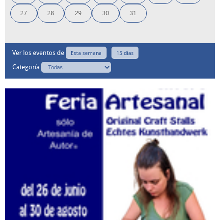
27
28
29
30
31
Ver los eventos de
Esta semana
15 días
Categoría