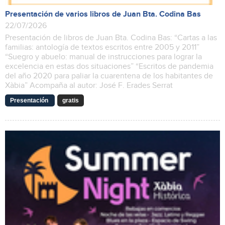
Presentación de varios libros de Juan Bta. Codina Bas
22/07/2026
Presentación de libros de Juan Bta. Codina Bas: “Cartas a las
familias: antología de textos escritos entre 2005 y 2011”
“Suegro y abuelo: manual de instrucciones para lograr la
excelencia en estas dos situaciones” “Escritos de pandemia
del año 2020 para paliar la cuarentena de los habitantes de
Xàbia” Acompaña al autor: José F. Erades Serrat
Presentación
gratis