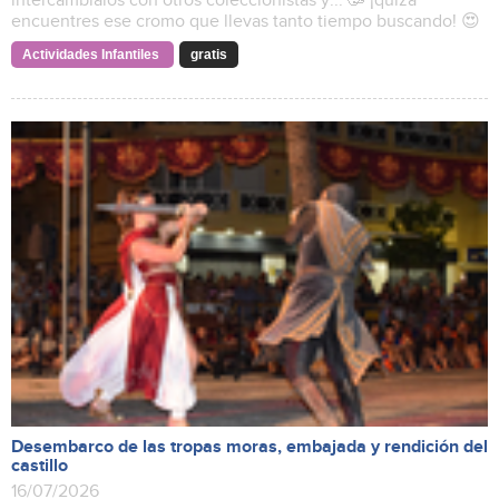
intercámbialos con otros coleccionistas y... 🥳 ¡quizá
encuentres ese cromo que llevas tanto tiempo buscando! 😍
Actividades Infantiles
gratis
Desembarco de las tropas moras, embajada y rendición del
castillo
16/07/2026