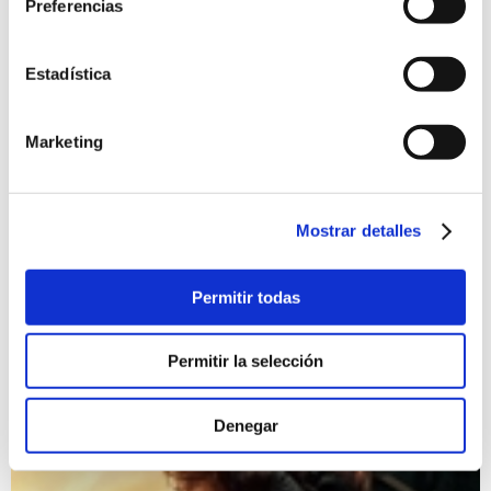
Preferencias
Estadística
Marketing
Mostrar detalles
Presentación de las Fiestas de Moros y Cristians 2026
11/07/2026
Permitir todas
Presentación de las Fiestas de Moros y Cristians 2026 y
actuación musical
Fiestas
Permitir la selección
Denegar