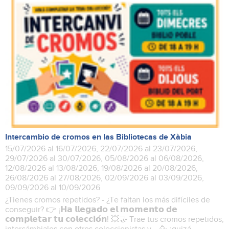
Intercambio de cromos en las Bibliotecas de Xàbia
15/07/2026 al 16/07/2026, 22/07/2026 al 23/07/2026,
29/07/2026 al 30/07/2026, 05/08/2026 al 06/08/2026,
12/08/2026 al 13/08/2026, 19/08/2026 al 20/08/2026,
26/08/2026 al 27/08/2026, 02/09/2026 al 03/09/2026,
09/09/2026 al 10/09/2026
¿Tienes cromos repetidos? - ¿Te faltan los más difíciles de
conseguir? 👉 ¡𝗛𝗮 𝗹𝗹𝗲𝗴𝗮𝗱𝗼 𝗲𝗹 𝗺𝗼𝗺𝗲𝗻𝘁𝗼 𝗱𝗲
𝗰𝗼𝗺𝗽𝗹𝗲𝘁𝗮𝗿 𝘁𝘂 𝗰𝗼𝗹𝗲𝗰𝗰𝗶𝗼́𝗻! 💥🤝 Trae tus cromos repetidos,