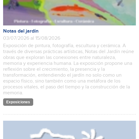
Notas del jardín
03/07/2026 al 15/08/2026
Exposición de pintura, fotografía, escultura y cerámica. A
través de diversas prácticas artísticas, Notas del Jardín reúne
obras que exploran las conexiones entre naturaleza,
memoria y experiencia humana. La exposición propone una
reflexión sobre el crecimiento, la presencia y la
transformación, entendiendo el jardín no solo como un
espacio físico, sino también como una metáfora de los
procesos vitales, el paso del tiempo y la construcción de la
memoria.
Exposiciones