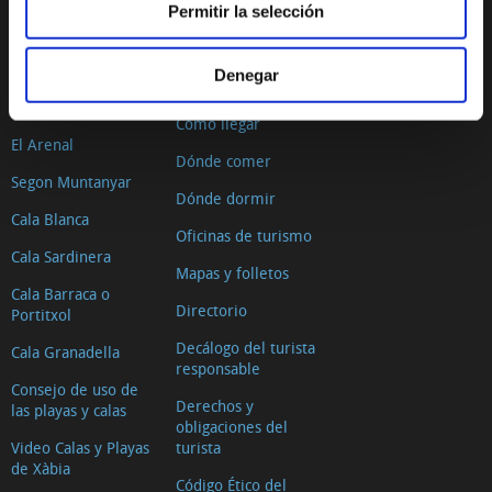
Permitir la selección
La Grava
Situación geográfica
Denegar
Primer Muntanyar o
El tiempo
Benissero
Cómo llegar
El Arenal
Dónde comer
Segon Muntanyar
Dónde dormir
Cala Blanca
Oficinas de turismo
Cala Sardinera
Mapas y folletos
Cala Barraca o
Directorio
Portitxol
Decálogo del turista
Cala Granadella
responsable
Consejo de uso de
Derechos y
las playas y calas
obligaciones del
Video Calas y Playas
turista
de Xàbia
Código Ético del