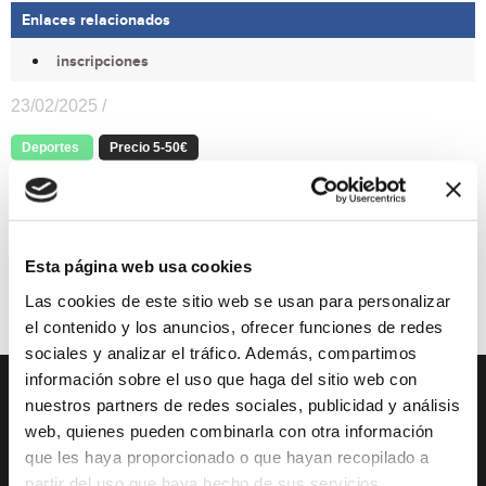
Enlaces relacionados
inscripciones
23/02/2025 /
Deportes
Precio 5-50€
1ª Prueba puntuable del 27º Volta a peu Marina Alta y homologado por la
Real
Federación Española de Atletismo (RFEA)
Salida y meta: Avenida dels Furs (frente en el Palacio de Deportes M.B.A.)
Hora de salida adultos: a las 10.00h
Hora de salida niños/as: 12:00h
Esta página web usa cookies
Servicios disponibles: guardaropa y duchas en el palacio de deportes
Las cookies de este sitio web se usan para personalizar
el contenido y los anuncios, ofrecer funciones de redes
sociales y analizar el tráfico. Además, compartimos
información sobre el uso que haga del sitio web con
nuestros partners de redes sociales, publicidad y análisis
DESCUBRE XÀBIA
QUÉ HACER
web, quienes pueden combinarla con otra información
que les haya proporcionado o que hayan recopilado a
Mirador Virtual
Eventos todo el año
partir del uso que haya hecho de sus servicios.