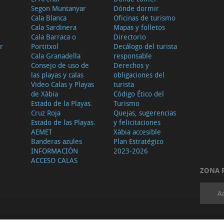
Segon Muntanyar
Dónde dormir
Cala Blanca
Oficinas de turismo
Cala Sardinera
Mapas y folletos
Cala Barraca o
Directorio
r
Portitxol
Decálogo del turista
Cala Granadella
responsable
Consejo de uso de
Derechos y
las playas y calas
obligaciones del
Video Calas y Playas
turista
de Xàbia
Código Ético del
Estado de la Playas.
Turismo
Cruz Roja
Quejas, sugerencias
Estado de las Playas.
y felicitaciones
AEMET
Xàbia accesible
Banderas azules
Plan Estratégico
INFORMACIÓN
2023-2026
ACCESO CALAS
ZONA 
A