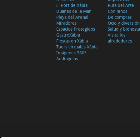
El Port de Xàbia,
Ruta del Arte
Duanes de la Mar
Con niños
Playa del Arenal
De compras
Miradores
Ocio y diversión
Espacios Protegidos
Salud y bienesta
GastroXàbia
Visita los
Fiestas en Xàbia
alrededores
Tours virtuales Xàbia
Imágenes 360º
Audioguías