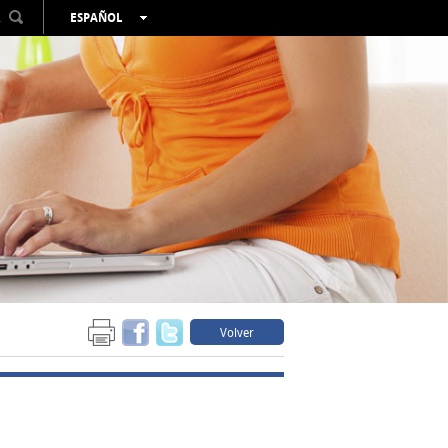
R
ESPAÑOL
VALENCIÀ
ENGLISH
FRANÇAIS
DEUTSCH
РУССКИЙ
Volver