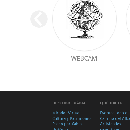
WEBCAM
DESCUBRE XÀBIA
QUÉ HACER
Mirador Virtual
Eventos todo el
Cultura y Patrimonio
Camino del Alb
Paseo por Xàbia
Actividades
Histórica
deportivas