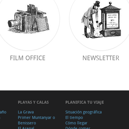
FILM OFFICE
NEWSLETTER
PLAYAS Y CALAS
PLANIFICA TU VIAJE
 año
La Grava
Situación geográfica
a
Primer Muntanyar o
El tiempo
Benissero
Cómo llegar
El Arenal
Dónde comer