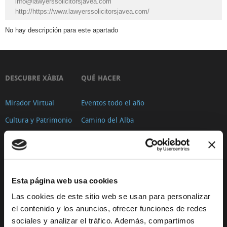
info@lawyerssolicitorsjavea.com
Agencias
http://https://www.lawyerssolicitorsjavea.com/
de
No hay descripción para este apartado
viajes
Agroturismo
Alquiler
DESCUBRE XÀBIA
de
QUÉ HACER
bicis
Mirador Virtual
Eventos todo el año
Alquiler
Cultura y Patrimonio
Camino del Alba
de
coches
Paseo por Xàbia
Actividades
Histórica
deportivas
y
motos
El Port de Xàbia,
Ruta del Arte
Duanes de la Mar
Alojamiento
Esta página web usa cookies
Con niños
Playa del Arenal
Arte
Las cookies de este sitio web se usan para personalizar
De compras
Asociaciones
Miradores
el contenido y los anuncios, ofrecer funciones de redes
Ocio y diversión
Xàbia
sociales y analizar el tráfico. Además, compartimos
Espacios Protegidos