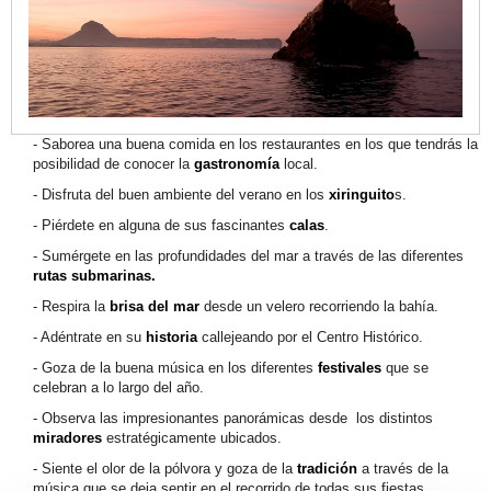
Saborea una buena comida en los restaurantes en los que tendrás la
posibilidad de conocer la
gastronomía
local.
Disfruta del buen ambiente del verano en los
xiringuito
s.
Piérdete en alguna de sus fascinantes
calas
.
Sumérgete en las profundidades del mar a través de las diferentes
rutas submarinas.
Respira la
brisa del mar
desde un velero recorriendo la bahía.
Adéntrate en su
historia
callejeando por el Centro Histórico.
Goza de la buena música en los diferentes
festivales
que se
celebran a lo largo del año.
Observa las impresionantes panorámicas desde los distintos
miradores
estratégicamente ubicados.
Siente el olor de la pólvora y goza de la
tradición
a través de la
música que se deja sentir en el recorrido de todas sus fiestas.