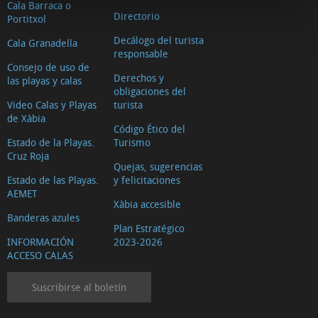
Cala Barraca o
Directorio
Portitxol
Decálogo del turista
Cala Granadella
responsable
Consejo de uso de
Derechos y
las playas y calas
obligaciones del
Video Calas y Playas
turista
de Xàbia
Código Ético del
Estado de la Playas.
Turismo
Cruz Roja
Quejas, sugerencias
Estado de las Playas.
y felicitaciones
AEMET
Xàbia accesible
Banderas azules
Plan Estratégico
INFORMACIÓN
2023-2026
ACCESO CALAS
Suscribirse al boletín