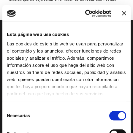
Esta página web usa cookies
DESCUBRE XÀBIA
QUÉ HACER
Las cookies de este sitio web se usan para personalizar
Mirador Virtual
Eventos todo el año
el contenido y los anuncios, ofrecer funciones de redes
sociales y analizar el tráfico. Además, compartimos
Cultura y Patrimonio
Camino del Alba
información sobre el uso que haga del sitio web con
Paseo por Xàbia
Actividades
nuestros partners de redes sociales, publicidad y análisis
Histórica
deportivas
web, quienes pueden combinarla con otra información
El Port de Xàbia,
Ruta del Arte
que les haya proporcionado o que hayan recopilado a
Duanes de la Mar
partir del uso que haya hecho de sus servicios.
Con niños
Playa del Arenal
De compras
Selección
Miradores
Necesarias
Ocio y diversión
de
Espacios Protegidos
consentimiento
Salud y bienestar
GastroXàbia