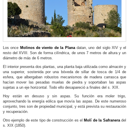
Museo
Arqueológico
y
Etnográfico
Soler
Blasco
Los once
Molinos de viento de la Plana
datan, uno del siglo XIV y el
Iglesia
resto del XVIII
. Son
de forma cilíndrica, de unos 7 metros de altura y un
diámetro de más de 6 metros.
de
El interior
presenta dos plantas, una planta baja utilizada como almacén y
San
una superior, sostenida por una bóveda de sillar de tosca de 1/4 de
Bartolomé
esfera, que albergaban robustos mecanismos de madera carrasca que
hacían mover las pesadas muelas de piedra y soportaban las aspas
Mercado
sujetas a un eje horizontal. Todo ello desapareció a finales del s. XIX.
Municipal
Hoy están en desuso y sin aspas. Su función era moler trigo,
de
aprovechando la energía eólica que movía las aspas. De este numeroso
conjunto, tres son de propiedad municipal, y está prevista su restauración
Abastos
y recuperación.
Ayuntamiento
Otro ejemplo de este tipo de construcción es el
Molí de la Safranera
del
Cementerio
s. XIX (1850).