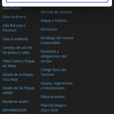
Dónde dormir
Virgen
Cala Blanca
de
Oficinas de turismo
Cala Sardinera
Loreto
Mapas y folletos
La
Cala Barraca o
Directorio
Portitxol
Casa
Decálogo del turista
Cala Granadella
del
responsable
Cable
Consejo de uso de
Derechos y
las playas y calas
Construcciones
obligaciones del
defensivas
Video Calas y Playas
turista
de Xàbia
Los
Código Ético del
Estado de la Playas.
Turismo
molinos
Cruz Roja
de
Quejas, sugerencias
Estado de las Playas.
y felicitaciones
viento
AEMET
de
Xàbia accesible
Banderas azules
la
Plan Estratégico
INFORMACIÓN
2023-2026
Plana