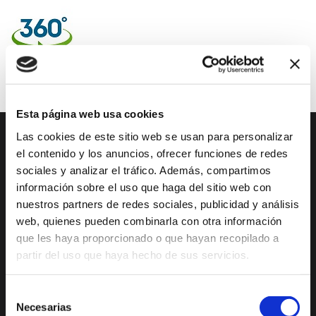
Medieval
Capella
de
Santa
Anna
Ca
Esta página web usa cookies
Lambert
Las cookies de este sitio web se usan para personalizar
(Antigua
DESCUBRE XÀBIA
QUÉ HACER
el contenido y los anuncios, ofrecer funciones de redes
farmacia
sociales y analizar el tráfico. Además, compartimos
Mirador Virtual
Eventos todo el año
información sobre el uso que haga del sitio web con
de
nuestros partners de redes sociales, publicidad y análisis
Tena)
Cultura y Patrimonio
Camino del Alba
web, quienes pueden combinarla con otra información
Convento
Paseo por Xàbia
Actividades
que les haya proporcionado o que hayan recopilado a
Histórica
deportivas
de
partir del uso que haya hecho de sus servicios.
las
El Port de Xàbia,
Ruta del Arte
Duanes de la Mar
Agustinas
Selección
Con niños
Las
Necesarias
Playa del Arenal
de