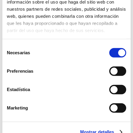
información sobre el uso que haga del sitio web con
nuestros partners de redes sociales, publicidad y análisis
web, quienes pueden combinarla con otra información
que les haya proporcionado o que hayan recopilado a
partir del uso que haya hecho de sus servicios.
Selección
Necesarias
de
consentimiento
SABOREA EL FRUTO
DESCUBRE
DE NUESTRA
NUESTRAS
TIERRA Y MAR
TRADICIONES
Preferencias
Estadística
Marketing
GRAN
AGROTURISMO
BIODIVERSIDAD Y
ENDEMISMOS
Mostrar detalles