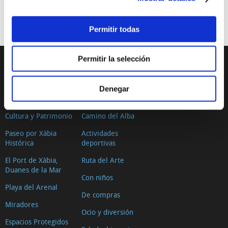
Permitir todas
Permitir la selección
DESCUBRE XÀBIA
QUÉ HACER
Denegar
Mirador Virtual
Eventos todo el año
Cultura y Patrimonio
Camino del Alba
Paseo por Xàbia
Actividades
Histórica
deportivas
El Port de Xàbia,
Ruta del Arte
Duanes de la Mar
Con niños
Playa del Arenal
De compras
Miradores
Ocio y diversión
Espacios Protegidos