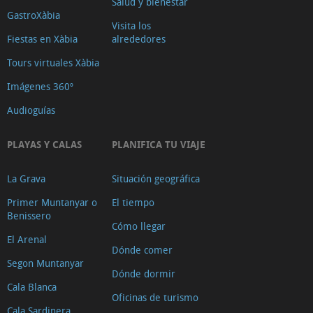
Salud y bienestar
GastroXàbia
Visita los
Fiestas en Xàbia
alrededores
Tours virtuales Xàbia
Imágenes 360º
Audioguías
PLAYAS Y CALAS
PLANIFICA TU VIAJE
La Grava
Situación geográfica
Primer Muntanyar o
El tiempo
Benissero
Cómo llegar
El Arenal
Dónde comer
Segon Muntanyar
Dónde dormir
Cala Blanca
Oficinas de turismo
Cala Sardinera