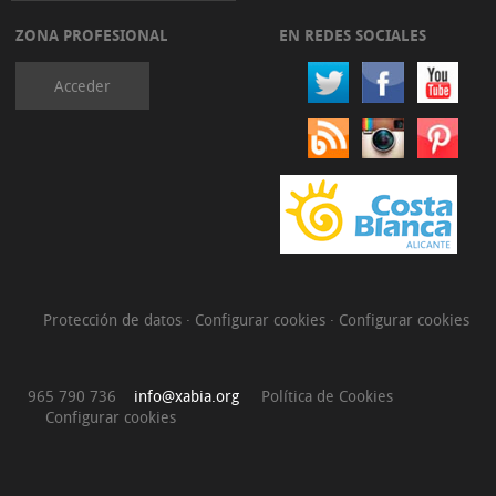
ZONA PROFESIONAL
EN REDES SOCIALES
Acceder
Protección de datos
·
Configurar cookies
·
Configurar cookies
965 790 736
info@xabia.org
Política de Cookies
Configurar cookies