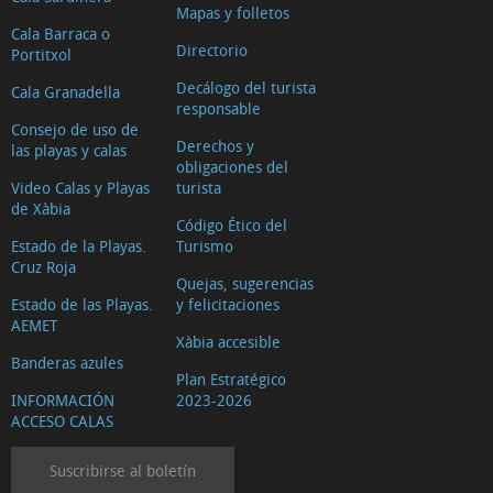
Mapas y folletos
Cala Barraca o
Directorio
Portitxol
Decálogo del turista
Cala Granadella
responsable
Consejo de uso de
Derechos y
las playas y calas
obligaciones del
Video Calas y Playas
turista
de Xàbia
Código Ético del
Estado de la Playas.
Turismo
Cruz Roja
Quejas, sugerencias
Estado de las Playas.
y felicitaciones
AEMET
Xàbia accesible
Banderas azules
Plan Estratégico
INFORMACIÓN
2023-2026
ACCESO CALAS
Suscribirse al boletín