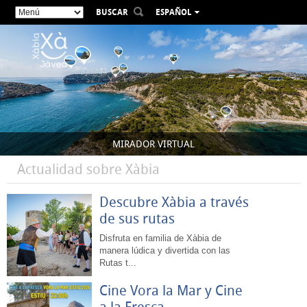
BUSCAR
ESPAÑOL
VALENCIÀ
ENGLISH
FRANÇAIS
DEUTSCH
РУССКИЙ
MIRADOR VIRTUAL
Actualidad sobre Xàbia
Descubre Xàbia a través
de sus rutas
Disfruta en familia de Xàbia de
manera lúdica y divertida con las
Rutas t...
Cine Vora la Mar y Cine
a la Fresca