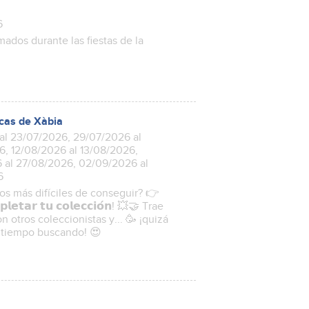
6
mados durante las fiestas de la
ecas de Xàbia
al 23/07/2026, 29/07/2026 al
, 12/08/2026 al 13/08/2026,
 al 27/08/2026, 02/09/2026 al
6
los más difíciles de conseguir? 👉
𝗹𝗲𝘁𝗮𝗿 𝘁𝘂 𝗰𝗼𝗹𝗲𝗰𝗰𝗶𝗼́𝗻! 💥🤝 Trae
 otros coleccionistas y... 🥳 ¡quizá
 tiempo buscando! 😍