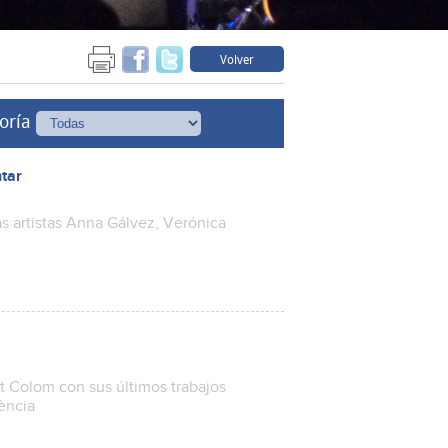
Volver
oría
ntar
as artistas Anna Gálvez, Verónica
nt Colom con sus últimos trabajos
lència