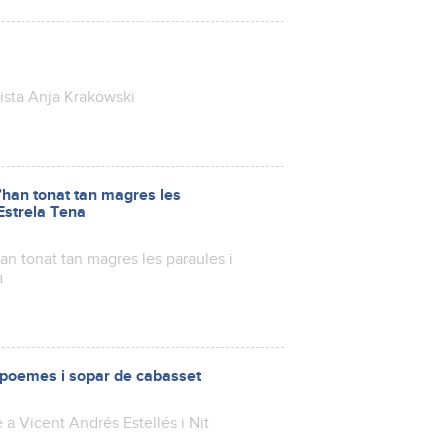
tista Anja Krakowski
s’han tonat tan magres les
Estrela Tena
han tonat tan magres les paraules i
a
de poemes i sopar de cabasset
 a Vicent Andrés Estellés i Nit