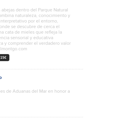
 abejas dentro del Parque Natural
 combina naturaleza, conocimiento y
nterpretativo por el entorno,
donde se descubre de cerca el
na cata de mieles que refleja la
encia sensorial y educativa
za y comprender el verdadero valor
ielmontgo.com
 15€
o
alles de Aduanas del Mar en honor a