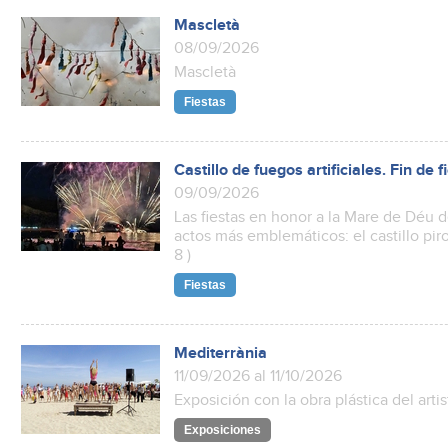
Mascletà
08/09/2026
Mascletà
Fiestas
Castillo de fuegos artificiales. Fin de
09/09/2026
Las fiestas en honor a la Mare de Déu 
actos más emblemáticos: el castillo pir
8 )
Fiestas
Mediterrània
11/09/2026 al 11/10/2026
Exposición con la obra plástica del art
Exposiciones