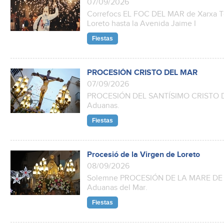
07/09/2026
Correfocs EL FOC DEL MAR de Xarxa Te
Loreto hasta la Avenida Jaime I
Fiestas
PROCESIÓN CRISTO DEL MAR
07/09/2026
PROCESIÓN DEL SANTÍSIMO CRISTO DEL
Aduanas.
Fiestas
Procesió de la Virgen de Loreto
08/09/2026
Solemne PROCESIÓN DE LA MARE DE D
Aduanas del Mar.
Fiestas