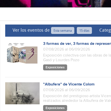
Ver los eventos de
Categ
Esta semana
15 días
3 formas de ver, 3 formas de represe
07/08/2026 al 06/09/2026
Exposición colectiva con las obras de l
Gasó y Lourdes Pozo
Exposiciones
"Albufera" de Vicente Colom
07/08/2026 al 06/09/2026
Exposición del prestigioso artista Vice
realizados alrededor la Albufera de Va
Exposiciones