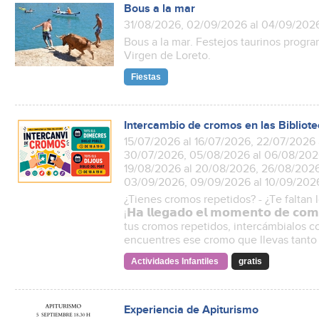
Bous a la mar
31/08/2026, 02/09/2026 al 04/09/202
Bous a la mar. Festejos taurinos progra
Virgen de Loreto.
Fiestas
Intercambio de cromos en las Bibliot
15/07/2026 al 16/07/2026, 22/07/2026 
30/07/2026, 05/08/2026 al 06/08/2026
19/08/2026 al 20/08/2026, 26/08/2026
03/09/2026, 09/09/2026 al 10/09/202
¿Tienes cromos repetidos? - ¿Te faltan 
¡𝗛𝗮 𝗹𝗹𝗲𝗴𝗮𝗱𝗼 𝗲𝗹 𝗺𝗼𝗺𝗲𝗻𝘁𝗼 𝗱𝗲 𝗰𝗼𝗺
tus cromos repetidos, intercámbialos con
encuentres ese cromo que llevas tanto
Actividades Infantiles
gratis
Experiencia de Apiturismo