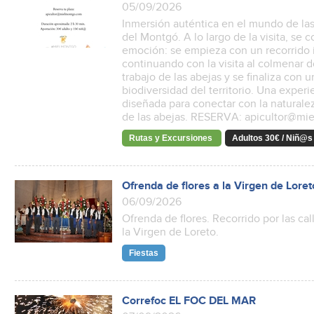
05/09/2026
Inmersión auténtica en el mundo de las
del Montgó. A lo largo de la visita, se
emoción: se empieza con un recorrido i
continuando con la visita al colmenar 
trabajo de las abejas y se finaliza con u
biodiversidad del territorio. Una experi
diseñada para conectar con la naturale
de las abejas. RESERVA: apicultor@m
Rutas y Excursiones
Adultos 30€ / Niñ@s
Ofrenda de flores a la Virgen de Loret
06/09/2026
Ofrenda de flores. Recorrido por las c
la Virgen de Loreto.
Fiestas
Correfoc EL FOC DEL MAR