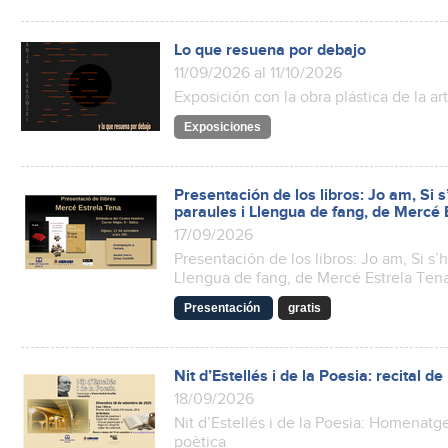
Lo que resuena por debajo
11/09/2026 al 11/10/2026
Exposición con la obra plástica de la ar
Exposiciones
Presentación de los libros: Jo am, Si 
paraules i Llengua de fang, de Mercé 
17/09/2026
Presentación de los libros: Jo am, Si s’
Llengua de fang, de Mercé Estrela Ten
Presentación
gratis
Nit d’Estellés i de la Poesia: recital 
18/09/2026
Nit d’Estellés i de la Poesia: Homenatge
poètica