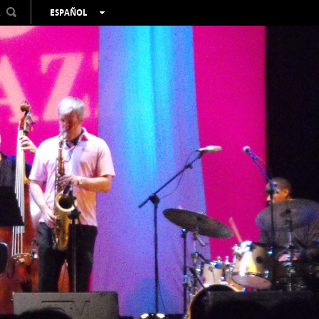
R
ESPAÑOL
VALENCIÀ
ENGLISH
FRANÇAIS
DEUTSCH
РУССКИЙ