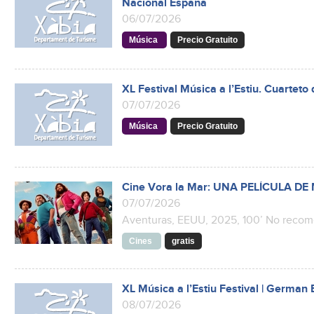
Nacional España
06/07/2026
Música
Precio Gratuito
XL Festival Música a l’Estiu. Cuarteto
07/07/2026
Música
Precio Gratuito
Cine Vora la Mar: UNA PELÍCULA D
07/07/2026
Aventuras, EEUU, 2025, 100’ No reco
Cines
gratis
XL Música a l’Estiu Festival | German
08/07/2026