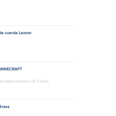
 de cuerda Leonor
E MINECRAFT
mendada menores de 7 años.
 Brass