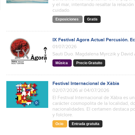
y el mar, intentando resaltar la relación
cuidado.
Exposiciones
Gratis
IX Festival Agora Actual Percusión. 
01/07/2026
Sauti Duo. Magdalena Myrczik y David
Música
Precio Gratuito
Festival Internacional de Xàbia
02/07/2026 al 04/07/2026
El Festival Internacional de Xàbia es u
carácter cosmopolita de la localidad,
nacionalidades. El certamen destaca po
y folclore.
Ocio
Entrada gratuita