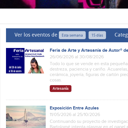
Ver los eventos de
Categ
Esta semana
15 días
Feria de Arte y Artesanía de Autor® d
26/06/2026 al 30/08/2026
Todo lo que se vende en esta pequeña
destreza, paciencia y cariño. Acuarel
cerámica, joyería, figuras de cartón pie
cosas.
Artesanía
Exposición Entre Azules
11/05/2026 al 25/10/2026
Continuando su proyecto de investigaci
Bartolomé intenta plasmar en el papel e