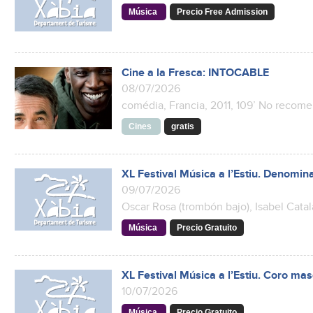
Música
Precio Free Admission
Cine a la Fresca: INTOCABLE
08/07/2026
comédia, Francia, 2011, 109’ No reco
Cines
gratis
XL Festival Música a l’Estiu. Denomin
09/07/2026
Oscar Rosa (trombón bajo), Isabel Catal
Música
Precio Gratuito
XL Festival Música a l’Estiu. Coro ma
10/07/2026
Música
Precio Gratuito