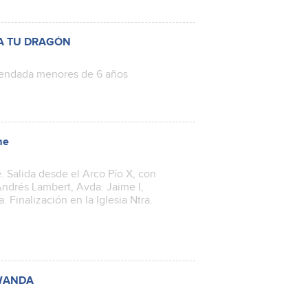
 A TU DRAGÓN
omendada menores de 6 años
me
. Salida desde el Arco Pío X, con
 Andrés Lambert, Avda. Jaime I,
 Finalización en la Iglesia Ntra.
 WANDA