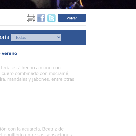
Volver
oría
e verano
 feria está hecho a mano con
as, cuero combinado con macramé,
dra, mandalas y jabones, entre otras
ón con la acuarela, Beatriz de
l equilibrio entre sus sensaciones