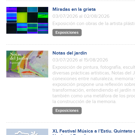
Miradas en la grieta
03/07/2026 al 02/08/2026
Exposición con obras de la artista plást
Exposiciones
Notas del jardín
03/07/2026 al 15/08/2026
Exposición de pintura, fotografía, escul
diversas prácticas artísticas, Notas del
conexiones entre naturaleza, memoria 
exposición propone una reflexión sobre 
transformación, entendiendo el jardín n
también como una metáfora de los proce
la construcción de la memoria.
Exposiciones
XL Festival Música a l’Estiu. Quinteto