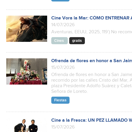
Cine Vora la Mar: CÓMO ENTRENAR
14/07/2026
Aventuras, EEUU, 2025, 119’) No rec
Cines
gratis
Ofrenda de flores en honor a San Jai
15/07/2026
Ofrenda de flores en honor a San Jaime
recorrido por las calles Cristo del Mar,
plaza Presidente Adolfo Suárez y Caleta.
Señora de Loreto.
Fiestas
Cine a la Fresca: UN PEZ LLAMADO
15/07/2026