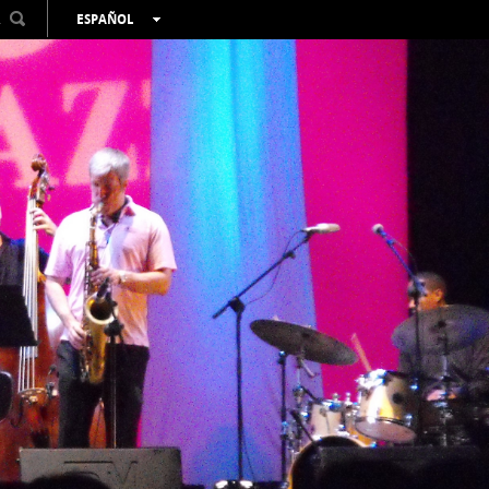
R
ESPAÑOL
VALENCIÀ
ENGLISH
FRANÇAIS
DEUTSCH
РУССКИЙ