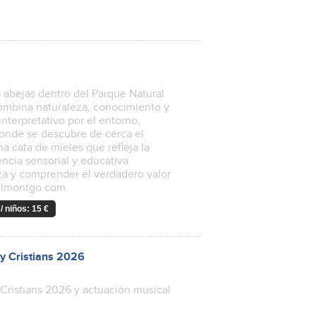
 abejas dentro del Parque Natural
 combina naturaleza, conocimiento y
nterpretativo por el entorno,
donde se descubre de cerca el
na cata de mieles que refleja la
encia sensorial y educativa
za y comprender el verdadero valor
ielmontgo.com
/ niños: 15 €
 y Cristians 2026
 Cristians 2026 y actuación musical