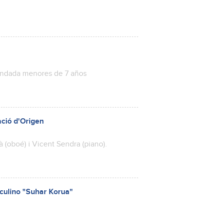
mendada menores de 7 años
ació d'Origen
à (oboé) i Vicent Sendra (piano).
sculino "Suhar Korua"