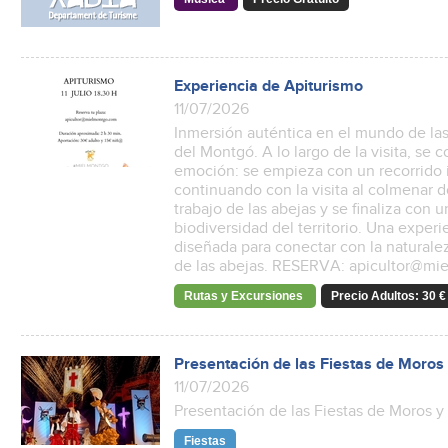
Experiencia de Apiturismo
11/07/2026
Inmersión auténtica en el mundo de las
del Montgó. A lo largo de la visita, se
emoción: se empieza con un recorrido i
continuando con la visita al colmenar 
trabajo de las abejas y se finaliza con u
biodiversidad del territorio. Una experi
diseñada para conectar con la naturale
de las abejas. RESERVA: apicultor@m
Rutas y Excursiones
Precio Adultos: 30 € 
Presentación de las Fiestas de Moros
11/07/2026
Presentación de las Fiestas de Moros y
Fiestas