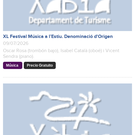
XL Festival Música a l’Estiu. Denominació d'Origen
09/07/2026
Oscar Rosa (trombón bajo), Isabel Català (oboé) i Vicent
Sendra (piano).
Música
Precio Gratuito