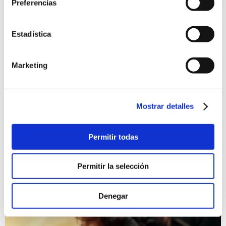
Preferencias
Estadística
Marketing
Mostrar detalles
Presentación de las Fiestas de Moros y Cristians 2026
11/07/2026
Permitir todas
Presentación de las Fiestas de Moros y Cristians 2026 y
actuación musical
Fiestas
Permitir la selección
Denegar