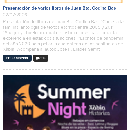
Presentación de varios libros de Juan Bta. Codina Bas
22/07/2026
Presentación de libros de Juan Bta. Codina Bas: “Cartas a las
familias: antología de textos escritos entre 2005 y 2011”
“Suegro y abuelo: manual de instrucciones para lograr la
excelencia en estas dos situaciones” “Escritos de pandemia
del año 2020 para paliar la cuarentena de los habitantes de
Xàbia” Acompaña al autor: José F. Erades Serrat
Presentación
gratis