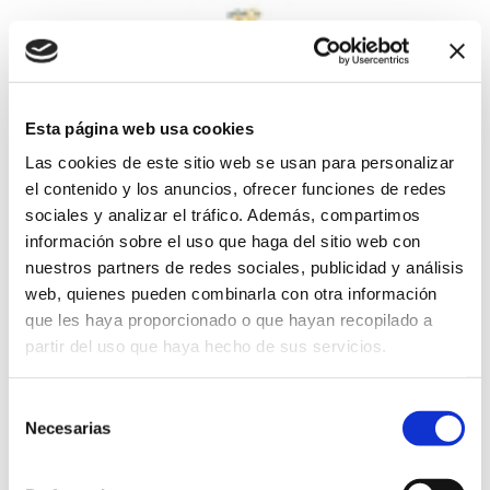
Experiencia de Apiturismo
11/07/2026
Esta página web usa cookies
Inmersión auténtica en el mundo de las abejas dentro del
Parque Natural del Montgó. A lo largo de la visita, se combina
Las cookies de este sitio web se usan para personalizar
naturaleza, conocimiento y emoción: se empieza con un
el contenido y los anuncios, ofrecer funciones de redes
recorrido interpretativo por el entorno, continuando con la
sociales y analizar el tráfico. Además, compartimos
visita al colmenar donde se descubre de cerca el trabajo de
las abejas y se finaliza con una cata de mieles que refleja la
información sobre el uso que haga del sitio web con
biodiversidad del territorio. Una experiencia sensorial y
nuestros partners de redes sociales, publicidad y análisis
educativa diseñada para conectar con la naturaleza y
web, quienes pueden combinarla con otra información
comprender el verdadero valor de las abejas. RESERVA:
que les haya proporcionado o que hayan recopilado a
apicultor@mielmontgo.com
partir del uso que haya hecho de sus servicios.
Rutas y Excursiones
Precio Adultos: 30 € / niños: 15 €
Selección
Necesarias
de
consentimiento