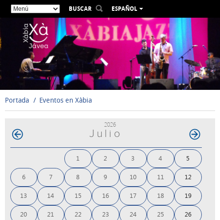
BUSCAR
ESPAÑOL
VALENCIÀ
ENGLISH
FRANÇAIS
DEUTSCH
РУССКИЙ
Portada
Eventos en Xàbia
2026
Julio
1
2
3
4
5
6
7
8
9
10
11
12
13
14
15
16
17
18
19
20
21
22
23
24
25
26