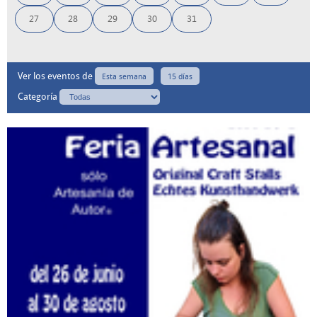
27
28
29
30
31
Ver los eventos de
Esta semana
15 días
Categoría