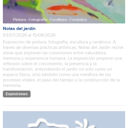
Notas del jardín
03/07/2026 al 15/08/2026
Exposición de pintura, fotografía, escultura y cerámica. A
través de diversas prácticas artísticas, Notas del Jardín reúne
obras que exploran las conexiones entre naturaleza,
memoria y experiencia humana. La exposición propone una
reflexión sobre el crecimiento, la presencia y la
transformación, entendiendo el jardín no solo como un
espacio físico, sino también como una metáfora de los
procesos vitales, el paso del tiempo y la construcción de la
memoria.
Exposiciones