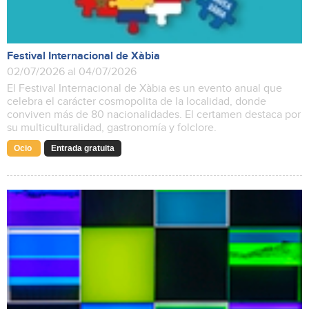
Festival Internacional de Xàbia
02/07/2026 al 04/07/2026
El Festival Internacional de Xàbia es un evento anual que
celebra el carácter cosmopolita de la localidad, donde
conviven más de 80 nacionalidades. El certamen destaca por
su multiculturalidad, gastronomía y folclore.
Ocio
Entrada gratuita