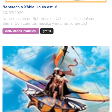
Bebeteca a Xàbia: Ja és estiu!
20/07/2026
Nueva sesión de Bebeteca en Xàbia : Ja és estiu! con Laia
Serna ¡Con cuentos, música y muchas sorpresas!
Actividades Infantiles
gratis