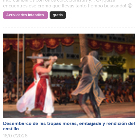
intercámbialos con otros coleccionistas y... 🥳 ¡quizá
encuentres ese cromo que llevas tanto tiempo buscando! 😍
Actividades Infantiles
gratis
Desembarco de las tropas moras, embajada y rendición del
castillo
16/07/2026