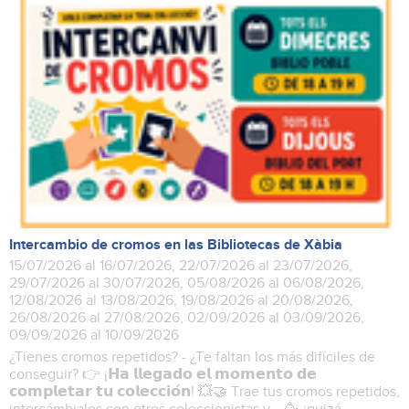
Intercambio de cromos en las Bibliotecas de Xàbia
15/07/2026 al 16/07/2026, 22/07/2026 al 23/07/2026,
29/07/2026 al 30/07/2026, 05/08/2026 al 06/08/2026,
12/08/2026 al 13/08/2026, 19/08/2026 al 20/08/2026,
26/08/2026 al 27/08/2026, 02/09/2026 al 03/09/2026,
09/09/2026 al 10/09/2026
¿Tienes cromos repetidos? - ¿Te faltan los más difíciles de
conseguir? 👉 ¡𝗛𝗮 𝗹𝗹𝗲𝗴𝗮𝗱𝗼 𝗲𝗹 𝗺𝗼𝗺𝗲𝗻𝘁𝗼 𝗱𝗲
𝗰𝗼𝗺𝗽𝗹𝗲𝘁𝗮𝗿 𝘁𝘂 𝗰𝗼𝗹𝗲𝗰𝗰𝗶𝗼́𝗻! 💥🤝 Trae tus cromos repetidos,