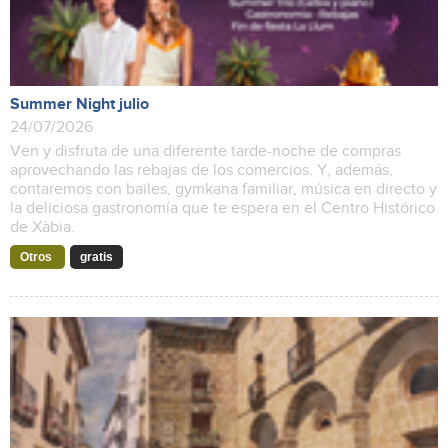
Summer Night julio
24/07/2026
Ven y disfruta de una diferente tarde-noche de compras
aprovechando las rebajas de los comercios. Y, además,
contaremos con bailes, gymkana familiar, música en directo y
la deliciosa gastronomía que te espera en el Centro Histórico
de Xàbia.
Otros
gratis